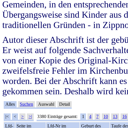
Gemeinden, in den entsprechende
Übergangsweise sind Kinder aus 
traditionellen Gründen - in Zippn
Autor dieser Abschrift ist der geb
Er weist auf folgende Sachverhalte
von einer Kopie des Original-Kirc
zweifelsfreie Fehler im Kirchenbuc
worden. Bei der Abschrift kann e
gekommen sein. Deshalb wird kein
Alles
Suchen
Auswahl
Detail
|<
<
>
>|
3380 Einträge gesamt:
1
4
7
10
13
16
Lfd-
Seite im
Lfd-Nr im
Geburt des
Taufe de