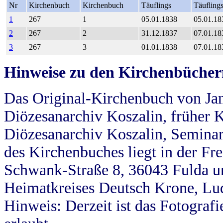
Nr
Kirchenbuch
Kirchenbuch
Täuflings
Täufling
1
267
1
05.01.1838
05.01.18
2
267
2
31.12.1837
07.01.18
3
267
3
01.01.1838
07.01.18
Hinweise zu den Kirchenbücher
Das Original-Kirchenbuch von Jan
Diözesanarchiv Koszalin, früher Kö
Diözesanarchiv Koszalin, Seminar
des Kirchenbuches liegt in der Fr
Schwank-Straße 8, 36043 Fulda u
Heimatkreises Deutsch Krone, Lu
Hinweis: Derzeit ist das Fotograf