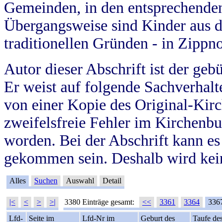
Gemeinden, in den entsprechende
Übergangsweise sind Kinder aus 
traditionellen Gründen - in Zippn
Autor dieser Abschrift ist der geb
Er weist auf folgende Sachverhalte
von einer Kopie des Original-Kirc
zweifelsfreie Fehler im Kirchenbuc
worden. Bei der Abschrift kann e
gekommen sein. Deshalb wird kein
Alles
Suchen
Auswahl
Detail
|<
<
>
>|
3380 Einträge gesamt:
<<
3361
3364
336
Lfd-
Seite im
Lfd-Nr im
Geburt des
Taufe de