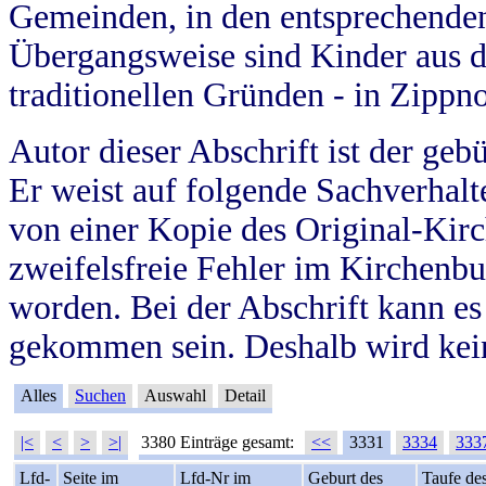
Gemeinden, in den entsprechende
Übergangsweise sind Kinder aus 
traditionellen Gründen - in Zippn
Autor dieser Abschrift ist der geb
Er weist auf folgende Sachverhalte
von einer Kopie des Original-Kirc
zweifelsfreie Fehler im Kirchenbuc
worden. Bei der Abschrift kann e
gekommen sein. Deshalb wird kein
Alles
Suchen
Auswahl
Detail
|<
<
>
>|
3380 Einträge gesamt:
<<
3331
3334
333
Lfd-
Seite im
Lfd-Nr im
Geburt des
Taufe de