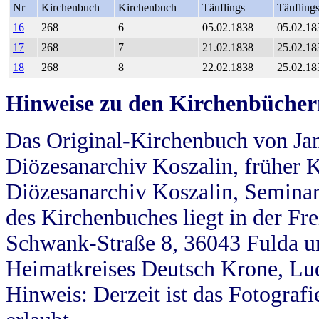
Nr
Kirchenbuch
Kirchenbuch
Täuflings
Täufling
16
268
6
05.02.1838
05.02.18
17
268
7
21.02.1838
25.02.18
18
268
8
22.02.1838
25.02.18
Hinweise zu den Kirchenbücher
Das Original-Kirchenbuch von Jan
Diözesanarchiv Koszalin, früher Kö
Diözesanarchiv Koszalin, Seminar
des Kirchenbuches liegt in der Fr
Schwank-Straße 8, 36043 Fulda u
Heimatkreises Deutsch Krone, Lu
Hinweis: Derzeit ist das Fotograf