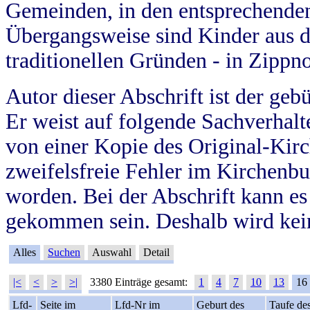
Gemeinden, in den entsprechende
Übergangsweise sind Kinder aus 
traditionellen Gründen - in Zippn
Autor dieser Abschrift ist der geb
Er weist auf folgende Sachverhalte
von einer Kopie des Original-Kirc
zweifelsfreie Fehler im Kirchenbuc
worden. Bei der Abschrift kann e
gekommen sein. Deshalb wird kein
Alles
Suchen
Auswahl
Detail
|<
<
>
>|
3380 Einträge gesamt:
1
4
7
10
13
16
Lfd-
Seite im
Lfd-Nr im
Geburt des
Taufe de