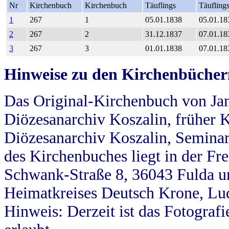
Nr
Kirchenbuch
Kirchenbuch
Täuflings
Täufling
1
267
1
05.01.1838
05.01.18
2
267
2
31.12.1837
07.01.18
3
267
3
01.01.1838
07.01.18
Hinweise zu den Kirchenbücher
Das Original-Kirchenbuch von Jan
Diözesanarchiv Koszalin, früher Kö
Diözesanarchiv Koszalin, Seminar
des Kirchenbuches liegt in der Fr
Schwank-Straße 8, 36043 Fulda u
Heimatkreises Deutsch Krone, Lu
Hinweis: Derzeit ist das Fotograf