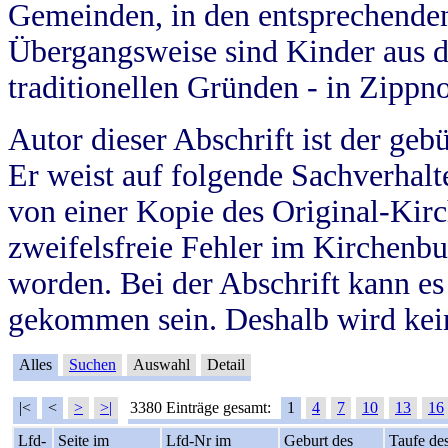
Gemeinden, in den entsprechende
Übergangsweise sind Kinder aus 
traditionellen Gründen - in Zippn
Autor dieser Abschrift ist der geb
Er weist auf folgende Sachverhalte
von einer Kopie des Original-Kirc
zweifelsfreie Fehler im Kirchenbuc
worden. Bei der Abschrift kann e
gekommen sein. Deshalb wird kein
Alles
Suchen
Auswahl
Detail
|<
<
>
>|
3380 Einträge gesamt:
1
4
7
10
13
16
Lfd-
Seite im
Lfd-Nr im
Geburt des
Taufe de