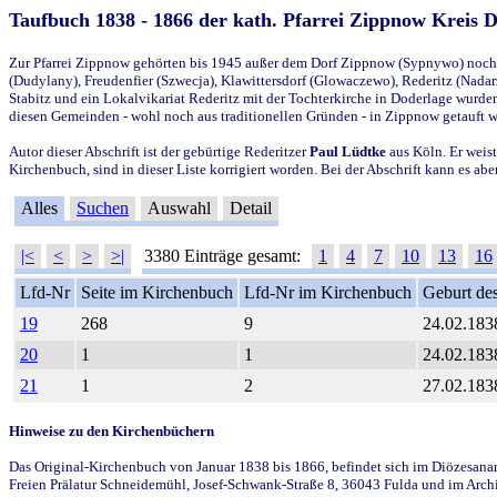
Taufbuch 1838 - 1866 der kath. Pfarrei Zippnow Kreis 
Zur Pfarrei Zippnow gehörten bis 1945 außer dem Dorf Zippnow (Sypnywo) noch d
(Dudylany), Freudenfier (Szwecja), Klawittersdorf (Glowaczewo), Rederitz (Nadarz
Stabitz und ein Lokalvikariat Rederitz mit der Tochterkirche in Doderlage wurd
diesen Gemeinden - wohl noch aus traditionellen Gründen - in Zippnow getauft 
Autor dieser Abschrift ist der gebürtige Rederitzer
Paul Lüdtke
aus Köln. Er weist
Kirchenbuch, sind in dieser Liste korrigiert worden. Bei der Abschrift kann es 
Alles
Suchen
Auswahl
Detail
|<
<
>
>|
3380 Einträge gesamt:
1
4
7
10
13
16
Lfd-Nr
Seite im Kirchenbuch
Lfd-Nr im Kirchenbuch
Geburt des
19
268
9
24.02.183
20
1
1
24.02.183
21
1
2
27.02.183
Hinweise zu den Kirchenbüchern
Das Original-Kirchenbuch von Januar 1838 bis 1866, befindet sich im Diözesanarch
Freien Prälatur Schneidemühl, Josef-Schwank-Straße 8, 36043 Fulda und im Archi