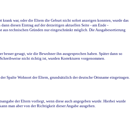
krank war, oder die Eltern die Geburt nicht sofort anzeigen konnten, wurde das
ann diesen Eintrag auf der derzeitigen aktuellen Seite - am Ende -
st aus technischen Gründen nur eingeschränkt möglich. Die Ausgabesortierung
r besser gesagt, wie die Bewohner ihn ausgesprochen haben. Später dann so
e Schreibweise nicht richtig ist, wurden Korrekturen vorgenommen.
r Spalte Wohnort der Eltern, grundsätzlich der deutsche Ortsname eingetragen.
rtsangabe der Eltern vorliegt, wenn diese auch angegeben wurde. Hierbei wurde
d kann man aber von der Richtigkeit dieser Angabe ausgehen.