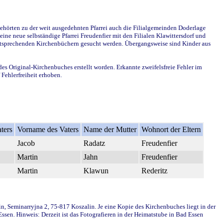
ehörten zu der weit ausgedehnten Pfarrei auch die Filialgemeinden Doderlage
ine neue selbständige Pfarrei Freudenfier mit den Filialen Klawittersdorf und
 entsprechenden Kirchenbüchern gesucht werden. Übergangsweise sind Kinder aus
des Original-Kirchenbuches erstellt worden. Erkannte zweifelsfreie Fehler im
Fehlerfreiheit erhoben.
ters
Vorname des Vaters
Name der Mutter
Wohnort der Eltern
Jacob
Radatz
Freudenfier
Martin
Jahn
Freudenfier
Martin
Klawun
Rederitz
in, Seminarryjna 2, 75-817 Koszalin. Je eine Kopie des Kirchenbuches liegt in der
en. Hinweis: Derzeit ist das Fotografieren in der Heimatstube in Bad Essen