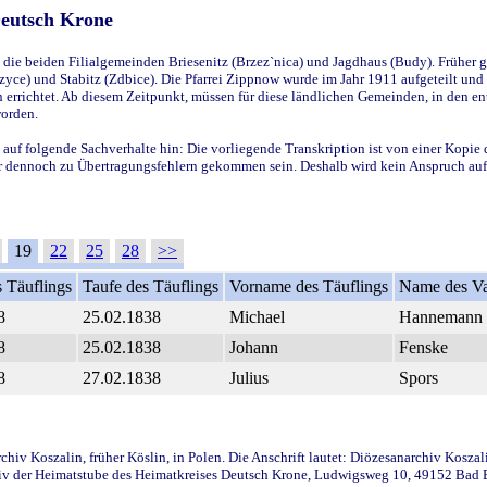
Deutsch Krone
ie beiden Filialgemeinden Briesenitz (Brzez`nica) und Jagdhaus (Budy). Früher g
yce) und Stabitz (Zdbice). Die Pfarrei Zippnow wurde im Jahr 1911 aufgeteilt und e
en errichtet. Ab diesem Zeitpunkt, müssen für diese ländlichen Gemeinden, in den
worden.
 auf folgende Sachverhalte hin: Die vorliegende Transkription ist von einer Kopie 
aber dennoch zu Übertragungsfehlern gekommen sein. Deshalb wird kein Anspruch auf 
19
22
25
28
>>
 Täuflings
Taufe des Täuflings
Vorname des Täuflings
Name des Va
8
25.02.1838
Michael
Hannemann
8
25.02.1838
Johann
Fenske
8
27.02.1838
Julius
Spors
iv Koszalin, früher Köslin, in Polen. Die Anschrift lautet: Diözesanarchiv Koszal
v der Heimatstube des Heimatkreises Deutsch Krone, Ludwigsweg 10, 49152 Bad Ess