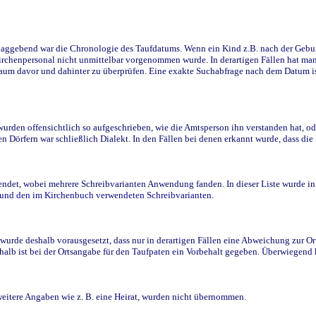
ggebend war die Chronologie des Taufdatums. Wenn ein Kind z.B. nach der Geburt 
rchenpersonal nicht unmittelbar vorgenommen wurde. In derartigen Fällen hat man d
raum davor und dahinter zu überprüfen. Eine exakte Suchabfrage nach dem Datum i
den offensichtlich so aufgeschrieben, wie die Amtsperson ihn verstanden hat, ode
n Dörfern war schließlich Dialekt. In den Fällen bei denen erkannt wurde, dass di
t, wobei mehrere Schreibvarianten Anwendung fanden. In dieser Liste wurde in de
n und den im Kirchenbuch verwendeten Schreibvarianten.
wurde deshalb vorausgesetzt, dass nur in derartigen Fällen eine Abweichung zur O
eshalb ist bei der Ortsangabe für den Taufpaten ein Vorbehalt gegeben. Überwiegen
weitere Angaben wie z. B. eine Heirat, wurden nicht übernommen.