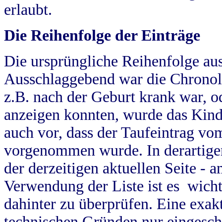
erlaubt.
Die Reihenfolge der Einträge
Die ursprüngliche Reihenfolge au
Ausschlaggebend war die Chronol
z.B. nach der Geburt krank war, od
anzeigen konnten, wurde das Kind
auch vor, dass der Taufeintrag vo
vorgenommen wurde. In derartigen
der derzeitigen aktuellen Seite -
Verwendung der Liste ist es wich
dahinter zu überprüfen. Eine exa
technischen Gründen nur eingesch