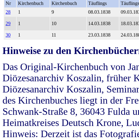
Nr
Kirchenbuch
Kirchenbuch
Täuflings
Täufling
28
1
9
08.03.1838
09.03.18
29
1
10
14.03.1838
18.03.18
30
1
11
23.03.1838
24.03.18
Hinweise zu den Kirchenbücher
Das Original-Kirchenbuch von Jan
Diözesanarchiv Koszalin, früher Kö
Diözesanarchiv Koszalin, Seminar
des Kirchenbuches liegt in der Fr
Schwank-Straße 8, 36043 Fulda u
Heimatkreises Deutsch Krone, Lu
Hinweis: Derzeit ist das Fotograf