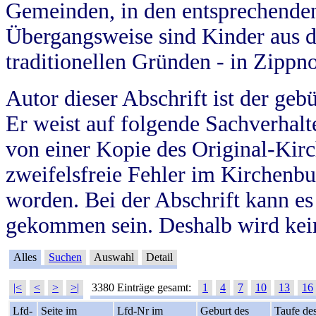
Gemeinden, in den entsprechende
Übergangsweise sind Kinder aus 
traditionellen Gründen - in Zippn
Autor dieser Abschrift ist der geb
Er weist auf folgende Sachverhalte
von einer Kopie des Original-Kirc
zweifelsfreie Fehler im Kirchenbuc
worden. Bei der Abschrift kann e
gekommen sein. Deshalb wird kein
Alles
Suchen
Auswahl
Detail
|<
<
>
>|
3380 Einträge gesamt:
1
4
7
10
13
16
Lfd-
Seite im
Lfd-Nr im
Geburt des
Taufe de