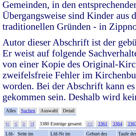
Gemeinden, in den entsprechende
Übergangsweise sind Kinder aus 
traditionellen Gründen - in Zippn
Autor dieser Abschrift ist der geb
Er weist auf folgende Sachverhalte
von einer Kopie des Original-Kirc
zweifelsfreie Fehler im Kirchenbuc
worden. Bei der Abschrift kann e
gekommen sein. Deshalb wird kein
Alles
Suchen
Auswahl
Detail
|<
<
>
>|
3380 Einträge gesamt:
<<
3361
3364
336
Lfd-
Seite im
Lfd-Nr im
Geburt des
Taufe de