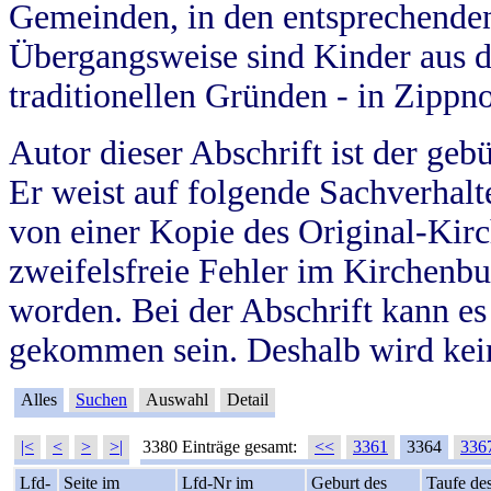
Gemeinden, in den entsprechende
Übergangsweise sind Kinder aus 
traditionellen Gründen - in Zippn
Autor dieser Abschrift ist der geb
Er weist auf folgende Sachverhalte
von einer Kopie des Original-Kirc
zweifelsfreie Fehler im Kirchenbuc
worden. Bei der Abschrift kann e
gekommen sein. Deshalb wird kein
Alles
Suchen
Auswahl
Detail
|<
<
>
>|
3380 Einträge gesamt:
<<
3361
3364
336
Lfd-
Seite im
Lfd-Nr im
Geburt des
Taufe de