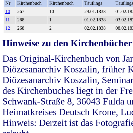
Nr
Kirchenbuch
Kirchenbuch
Täuflings
Täufling
10
267
10
29.01.1838
01.02.18
11
268
1
01.02.1838
03.02.18
12
268
2
02.02.1838
08.02.18
Hinweise zu den Kirchenbücher
Das Original-Kirchenbuch von Jan
Diözesanarchiv Koszalin, früher Kö
Diözesanarchiv Koszalin, Seminar
des Kirchenbuches liegt in der Fr
Schwank-Straße 8, 36043 Fulda u
Heimatkreises Deutsch Krone, Lu
Hinweis: Derzeit ist das Fotograf