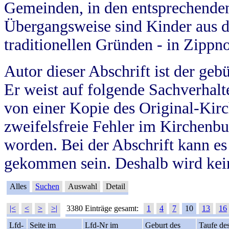
Gemeinden, in den entsprechende
Übergangsweise sind Kinder aus 
traditionellen Gründen - in Zippn
Autor dieser Abschrift ist der geb
Er weist auf folgende Sachverhalte
von einer Kopie des Original-Kirc
zweifelsfreie Fehler im Kirchenbuc
worden. Bei der Abschrift kann e
gekommen sein. Deshalb wird kein
Alles
Suchen
Auswahl
Detail
|<
<
>
>|
3380 Einträge gesamt:
1
4
7
10
13
16
Lfd-
Seite im
Lfd-Nr im
Geburt des
Taufe de