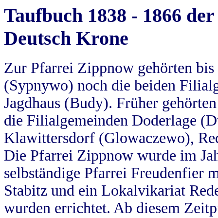
Taufbuch 1838 - 1866 der
Deutsch Krone
Zur Pfarrei Zippnow gehörten bi
(Sypnywo) noch die beiden Filial
Jagdhaus (Budy). Früher gehörten 
die Filialgemeinden Doderlage (D
Klawittersdorf (Glowaczewo), Red
Die Pfarrei Zippnow wurde im Jah
selbständige Pfarrei Freudenfier m
Stabitz und ein Lokalvikariat Red
wurden errichtet. Ab diesem Zeitp