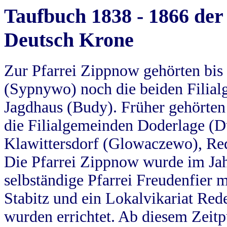
Taufbuch 1838 - 1866 der
Deutsch Krone
Zur Pfarrei Zippnow gehörten bi
(Sypnywo) noch die beiden Filial
Jagdhaus (Budy). Früher gehörten 
die Filialgemeinden Doderlage (D
Klawittersdorf (Glowaczewo), Red
Die Pfarrei Zippnow wurde im Jah
selbständige Pfarrei Freudenfier m
Stabitz und ein Lokalvikariat Red
wurden errichtet. Ab diesem Zeitp