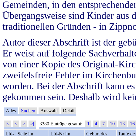
Gemeinden, in den entsprechende
Übergangsweise sind Kinder aus 
traditionellen Gründen - in Zippn
Autor dieser Abschrift ist der geb
Er weist auf folgende Sachverhalte
von einer Kopie des Original-Kirc
zweifelsfreie Fehler im Kirchenbuc
worden. Bei der Abschrift kann e
gekommen sein. Deshalb wird kein
Alles
Suchen
Auswahl
Detail
|<
<
>
>|
3380 Einträge gesamt:
1
4
7
10
13
16
Lfd-
Seite im
Lfd-Nr im
Geburt des
Taufe de