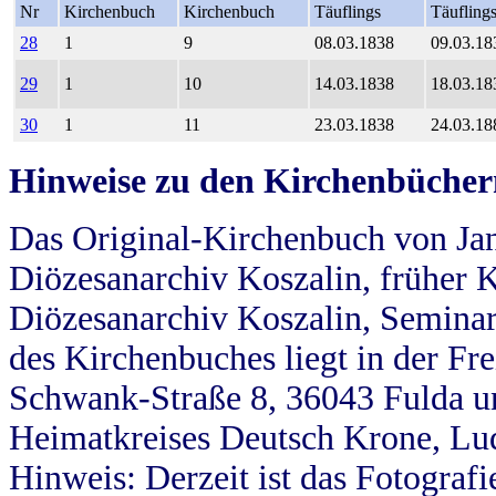
Nr
Kirchenbuch
Kirchenbuch
Täuflings
Täufling
28
1
9
08.03.1838
09.03.18
29
1
10
14.03.1838
18.03.18
30
1
11
23.03.1838
24.03.18
Hinweise zu den Kirchenbücher
Das Original-Kirchenbuch von Jan
Diözesanarchiv Koszalin, früher Kö
Diözesanarchiv Koszalin, Seminar
des Kirchenbuches liegt in der Fr
Schwank-Straße 8, 36043 Fulda u
Heimatkreises Deutsch Krone, Lu
Hinweis: Derzeit ist das Fotograf