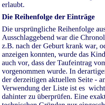
erlaubt.
Die Reihenfolge der Einträge
Die ursprüngliche Reihenfolge au
Ausschlaggebend war die Chronol
z.B. nach der Geburt krank war, od
anzeigen konnten, wurde das Kind
auch vor, dass der Taufeintrag vo
vorgenommen wurde. In derartigen
der derzeitigen aktuellen Seite -
Verwendung der Liste ist es wich
dahinter zu überprüfen. Eine exa
technischen Gründen nur eingesch