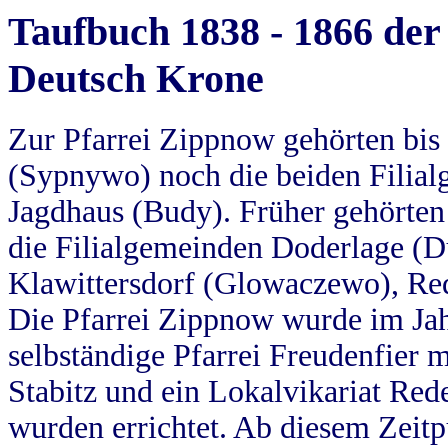
Taufbuch 1838 - 1866 der
Deutsch Krone
Zur Pfarrei Zippnow gehörten bi
(Sypnywo) noch die beiden Filial
Jagdhaus (Budy). Früher gehörten 
die Filialgemeinden Doderlage (D
Klawittersdorf (Glowaczewo), Red
Die Pfarrei Zippnow wurde im Jah
selbständige Pfarrei Freudenfier m
Stabitz und ein Lokalvikariat Red
wurden errichtet. Ab diesem Zeitp