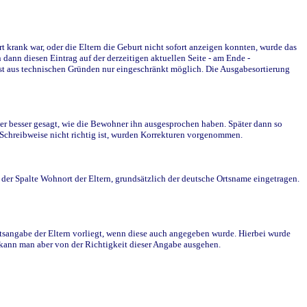
krank war, oder die Eltern die Geburt nicht sofort anzeigen konnten, wurde das
ann diesen Eintrag auf der derzeitigen aktuellen Seite - am Ende -
st aus technischen Gründen nur eingeschränkt möglich. Die Ausgabesortierung
r besser gesagt, wie die Bewohner ihn ausgesprochen haben. Später dann so
e Schreibweise nicht richtig ist, wurden Korrekturen vorgenommen.
r Spalte Wohnort der Eltern, grundsätzlich der deutsche Ortsname eingetragen.
rtsangabe der Eltern vorliegt, wenn diese auch angegeben wurde. Hierbei wurde
d kann man aber von der Richtigkeit dieser Angabe ausgehen.