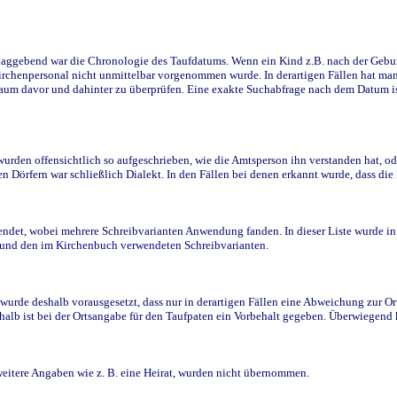
ggebend war die Chronologie des Taufdatums. Wenn ein Kind z.B. nach der Geburt 
rchenpersonal nicht unmittelbar vorgenommen wurde. In derartigen Fällen hat man d
raum davor und dahinter zu überprüfen. Eine exakte Suchabfrage nach dem Datum i
den offensichtlich so aufgeschrieben, wie die Amtsperson ihn verstanden hat, ode
n Dörfern war schließlich Dialekt. In den Fällen bei denen erkannt wurde, dass di
t, wobei mehrere Schreibvarianten Anwendung fanden. In dieser Liste wurde in de
n und den im Kirchenbuch verwendeten Schreibvarianten.
wurde deshalb vorausgesetzt, dass nur in derartigen Fällen eine Abweichung zur O
eshalb ist bei der Ortsangabe für den Taufpaten ein Vorbehalt gegeben. Überwiegen
weitere Angaben wie z. B. eine Heirat, wurden nicht übernommen.