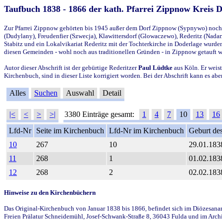
Taufbuch 1838 - 1866 der kath. Pfarrei Zippnow Kreis 
Zur Pfarrei Zippnow gehörten bis 1945 außer dem Dorf Zippnow (Sypnywo) noch d
(Dudylany), Freudenfier (Szwecja), Klawittersdorf (Glowaczewo), Rederitz (Nadarz
Stabitz und ein Lokalvikariat Rederitz mit der Tochterkirche in Doderlage wurd
diesen Gemeinden - wohl noch aus traditionellen Gründen - in Zippnow getauft 
Autor dieser Abschrift ist der gebürtige Rederitzer
Paul Lüdtke
aus Köln. Er weist
Kirchenbuch, sind in dieser Liste korrigiert worden. Bei der Abschrift kann es 
Alles
Suchen
Auswahl
Detail
|<
<
>
>|
3380 Einträge gesamt:
1
4
7
10
13
16
Lfd-Nr
Seite im Kirchenbuch
Lfd-Nr im Kirchenbuch
Geburt des
10
267
10
29.01.183
11
268
1
01.02.183
12
268
2
02.02.183
Hinweise zu den Kirchenbüchern
Das Original-Kirchenbuch von Januar 1838 bis 1866, befindet sich im Diözesanarch
Freien Prälatur Schneidemühl, Josef-Schwank-Straße 8, 36043 Fulda und im Archi