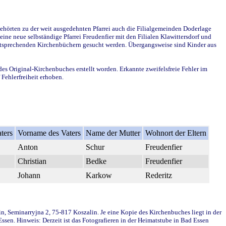
ehörten zu der weit ausgedehnten Pfarrei auch die Filialgemeinden Doderlage
ine neue selbständige Pfarrei Freudenfier mit den Filialen Klawittersdorf und
 entsprechenden Kirchenbüchern gesucht werden. Übergangsweise sind Kinder aus
des Original-Kirchenbuches erstellt worden. Erkannte zweifelsfreie Fehler im
Fehlerfreiheit erhoben.
ters
Vorname des Vaters
Name der Mutter
Wohnort der Eltern
Anton
Schur
Freudenfier
Christian
Bedke
Freudenfier
Johann
Karkow
Rederitz
in, Seminarryjna 2, 75-817 Koszalin. Je eine Kopie des Kirchenbuches liegt in der
en. Hinweis: Derzeit ist das Fotografieren in der Heimatstube in Bad Essen