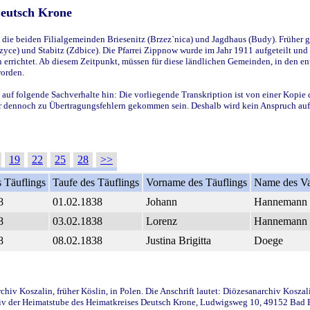
Deutsch Krone
ie beiden Filialgemeinden Briesenitz (Brzez`nica) und Jagdhaus (Budy). Früher g
yce) und Stabitz (Zdbice). Die Pfarrei Zippnow wurde im Jahr 1911 aufgeteilt und e
en errichtet. Ab diesem Zeitpunkt, müssen für diese ländlichen Gemeinden, in den
worden.
 auf folgende Sachverhalte hin: Die vorliegende Transkription ist von einer Kopie 
aber dennoch zu Übertragungsfehlern gekommen sein. Deshalb wird kein Anspruch auf 
19
22
25
28
>>
 Täuflings
Taufe des Täuflings
Vorname des Täuflings
Name des Va
8
01.02.1838
Johann
Hannemann
8
03.02.1838
Lorenz
Hannemann
8
08.02.1838
Justina Brigitta
Doege
iv Koszalin, früher Köslin, in Polen. Die Anschrift lautet: Diözesanarchiv Koszal
v der Heimatstube des Heimatkreises Deutsch Krone, Ludwigsweg 10, 49152 Bad Ess