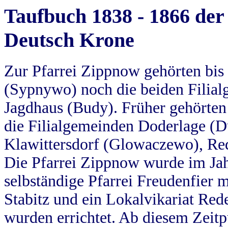
Taufbuch 1838 - 1866 der
Deutsch Krone
Zur Pfarrei Zippnow gehörten bi
(Sypnywo) noch die beiden Filial
Jagdhaus (Budy). Früher gehörten 
die Filialgemeinden Doderlage (D
Klawittersdorf (Glowaczewo), Red
Die Pfarrei Zippnow wurde im Jah
selbständige Pfarrei Freudenfier m
Stabitz und ein Lokalvikariat Red
wurden errichtet. Ab diesem Zeitp