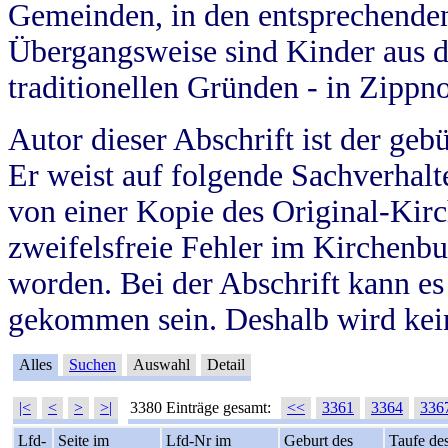
Gemeinden, in den entsprechende
Übergangsweise sind Kinder aus 
traditionellen Gründen - in Zippn
Autor dieser Abschrift ist der geb
Er weist auf folgende Sachverhalte
von einer Kopie des Original-Kirc
zweifelsfreie Fehler im Kirchenbuc
worden. Bei der Abschrift kann e
gekommen sein. Deshalb wird kein
Alles
Suchen
Auswahl
Detail
|<
<
>
>|
3380 Einträge gesamt:
<<
3361
3364
336
Lfd-
Seite im
Lfd-Nr im
Geburt des
Taufe de