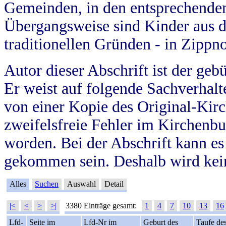
Gemeinden, in den entsprechende
Übergangsweise sind Kinder aus 
traditionellen Gründen - in Zippn
Autor dieser Abschrift ist der geb
Er weist auf folgende Sachverhalte
von einer Kopie des Original-Kirc
zweifelsfreie Fehler im Kirchenbuc
worden. Bei der Abschrift kann e
gekommen sein. Deshalb wird kein
Alles
Suchen
Auswahl
Detail
|<
<
>
>|
3380 Einträge gesamt:
1
4
7
10
13
16
Lfd-
Seite im
Lfd-Nr im
Geburt des
Taufe de