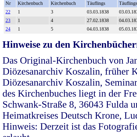
Nr
Kirchenbuch
Kirchenbuch
Täuflings
Täufling
22
1
3
03.03.1838
03.03.18
23
1
4
27.02.1838
04.03.18
24
1
5
04.03.1838
05.03.18
Hinweise zu den Kirchenbücher
Das Original-Kirchenbuch von Jan
Diözesanarchiv Koszalin, früher Kö
Diözesanarchiv Koszalin, Seminar
des Kirchenbuches liegt in der Fr
Schwank-Straße 8, 36043 Fulda u
Heimatkreises Deutsch Krone, Lu
Hinweis: Derzeit ist das Fotograf