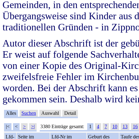
Gemeinden, in den entsprechende
Übergangsweise sind Kinder aus 
traditionellen Gründen - in Zippn
Autor dieser Abschrift ist der geb
Er weist auf folgende Sachverhalte
von einer Kopie des Original-Kirc
zweifelsfreie Fehler im Kirchenbuc
worden. Bei der Abschrift kann e
gekommen sein. Deshalb wird kein
Alles
Suchen
Auswahl
Detail
|<
<
>
>|
3380 Einträge gesamt:
1
4
7
10
13
16
Lfd-
Seite im
Lfd-Nr im
Geburt des
Taufe de