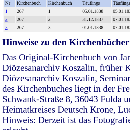
Nr
Kirchenbuch
Kirchenbuch
Täuflings
Täufling
1
267
1
05.01.1838
05.01.18
2
267
2
31.12.1837
07.01.18
3
267
3
01.01.1838
07.01.18
Hinweise zu den Kirchenbücher
Das Original-Kirchenbuch von Jan
Diözesanarchiv Koszalin, früher Kö
Diözesanarchiv Koszalin, Seminar
des Kirchenbuches liegt in der Fr
Schwank-Straße 8, 36043 Fulda u
Heimatkreises Deutsch Krone, Lu
Hinweis: Derzeit ist das Fotograf