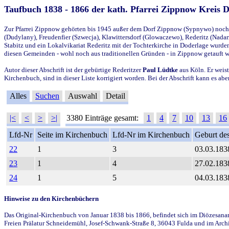
Taufbuch 1838 - 1866 der kath. Pfarrei Zippnow Kreis 
Zur Pfarrei Zippnow gehörten bis 1945 außer dem Dorf Zippnow (Sypnywo) noch d
(Dudylany), Freudenfier (Szwecja), Klawittersdorf (Glowaczewo), Rederitz (Nadarz
Stabitz und ein Lokalvikariat Rederitz mit der Tochterkirche in Doderlage wurd
diesen Gemeinden - wohl noch aus traditionellen Gründen - in Zippnow getauft 
Autor dieser Abschrift ist der gebürtige Rederitzer
Paul Lüdtke
aus Köln. Er weist
Kirchenbuch, sind in dieser Liste korrigiert worden. Bei der Abschrift kann es 
Alles
Suchen
Auswahl
Detail
|<
<
>
>|
3380 Einträge gesamt:
1
4
7
10
13
16
Lfd-Nr
Seite im Kirchenbuch
Lfd-Nr im Kirchenbuch
Geburt des
22
1
3
03.03.183
23
1
4
27.02.183
24
1
5
04.03.183
Hinweise zu den Kirchenbüchern
Das Original-Kirchenbuch von Januar 1838 bis 1866, befindet sich im Diözesanarch
Freien Prälatur Schneidemühl, Josef-Schwank-Straße 8, 36043 Fulda und im Archi