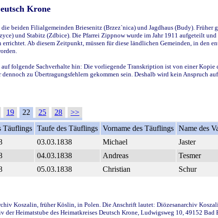
Deutsch Krone
ie beiden Filialgemeinden Briesenitz (Brzez`nica) und Jagdhaus (Budy). Früher g
yce) und Stabitz (Zdbice). Die Pfarrei Zippnow wurde im Jahr 1911 aufgeteilt und e
en errichtet. Ab diesem Zeitpunkt, müssen für diese ländlichen Gemeinden, in den
worden.
 auf folgende Sachverhalte hin: Die vorliegende Transkription ist von einer Kopie 
aber dennoch zu Übertragungsfehlern gekommen sein. Deshalb wird kein Anspruch auf 
19
22
25
28
>>
 Täuflings
Taufe des Täuflings
Vorname des Täuflings
Name des Va
8
03.03.1838
Michael
Jaster
8
04.03.1838
Andreas
Tesmer
8
05.03.1838
Christian
Schur
iv Koszalin, früher Köslin, in Polen. Die Anschrift lautet: Diözesanarchiv Koszal
v der Heimatstube des Heimatkreises Deutsch Krone, Ludwigsweg 10, 49152 Bad Ess