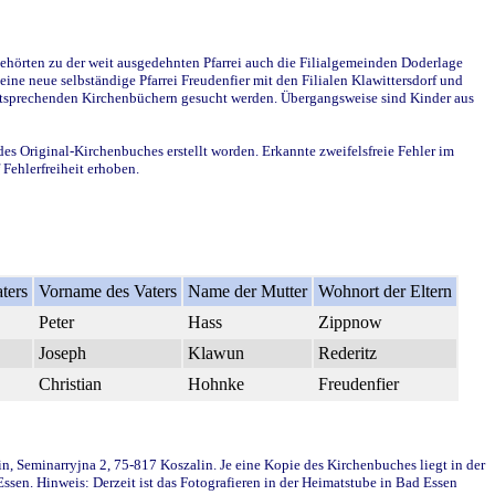
ehörten zu der weit ausgedehnten Pfarrei auch die Filialgemeinden Doderlage
ine neue selbständige Pfarrei Freudenfier mit den Filialen Klawittersdorf und
 entsprechenden Kirchenbüchern gesucht werden. Übergangsweise sind Kinder aus
des Original-Kirchenbuches erstellt worden. Erkannte zweifelsfreie Fehler im
Fehlerfreiheit erhoben.
ters
Vorname des Vaters
Name der Mutter
Wohnort der Eltern
Peter
Hass
Zippnow
Joseph
Klawun
Rederitz
Christian
Hohnke
Freudenfier
in, Seminarryjna 2, 75-817 Koszalin. Je eine Kopie des Kirchenbuches liegt in der
en. Hinweis: Derzeit ist das Fotografieren in der Heimatstube in Bad Essen