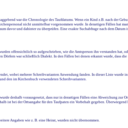
ggebend war die Chronologie des Taufdatums. Wenn ein Kind z.B. nach der Geburt 
rchenpersonal nicht unmittelbar vorgenommen wurde. In derartigen Fällen hat man d
raum davor und dahinter zu überprüfen. Eine exakte Suchabfrage nach dem Datum i
den offensichtlich so aufgeschrieben, wie die Amtsperson ihn verstanden hat, ode
n Dörfern war schließlich Dialekt. In den Fällen bei denen erkannt wurde, dass di
t, wobei mehrere Schreibvarianten Anwendung fanden. In dieser Liste wurde in de
n und den im Kirchenbuch verwendeten Schreibvarianten.
wurde deshalb vorausgesetzt, dass nur in derartigen Fällen eine Abweichung zur O
eshalb ist bei der Ortsangabe für den Taufpaten ein Vorbehalt gegeben. Überwiegen
weitere Angaben wie z. B. eine Heirat, wurden nicht übernommen.