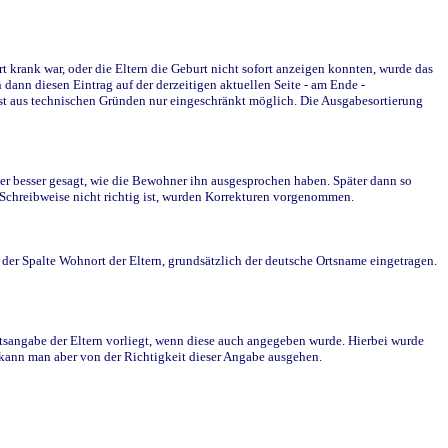
krank war, oder die Eltern die Geburt nicht sofort anzeigen konnten, wurde das
ann diesen Eintrag auf der derzeitigen aktuellen Seite - am Ende -
st aus technischen Gründen nur eingeschränkt möglich. Die Ausgabesortierung
r besser gesagt, wie die Bewohner ihn ausgesprochen haben. Später dann so
e Schreibweise nicht richtig ist, wurden Korrekturen vorgenommen.
r Spalte Wohnort der Eltern, grundsätzlich der deutsche Ortsname eingetragen.
rtsangabe der Eltern vorliegt, wenn diese auch angegeben wurde. Hierbei wurde
d kann man aber von der Richtigkeit dieser Angabe ausgehen.