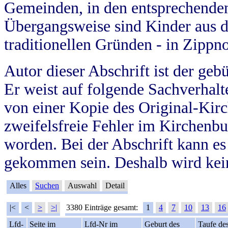
Gemeinden, in den entsprechende
Übergangsweise sind Kinder aus 
traditionellen Gründen - in Zippn
Autor dieser Abschrift ist der geb
Er weist auf folgende Sachverhalte
von einer Kopie des Original-Kirc
zweifelsfreie Fehler im Kirchenbuc
worden. Bei der Abschrift kann e
gekommen sein. Deshalb wird kein
Alles
Suchen
Auswahl
Detail
|<
<
>
>|
3380 Einträge gesamt:
1
4
7
10
13
16
Lfd-
Seite im
Lfd-Nr im
Geburt des
Taufe de