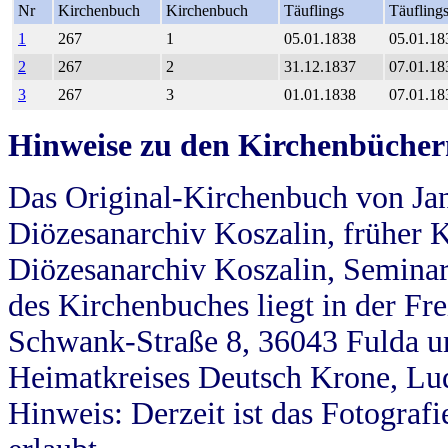
Nr
Kirchenbuch
Kirchenbuch
Täuflings
Täufling
1
267
1
05.01.1838
05.01.18
2
267
2
31.12.1837
07.01.18
3
267
3
01.01.1838
07.01.18
Hinweise zu den Kirchenbücher
Das Original-Kirchenbuch von Jan
Diözesanarchiv Koszalin, früher Kö
Diözesanarchiv Koszalin, Seminar
des Kirchenbuches liegt in der Fr
Schwank-Straße 8, 36043 Fulda u
Heimatkreises Deutsch Krone, Lu
Hinweis: Derzeit ist das Fotograf