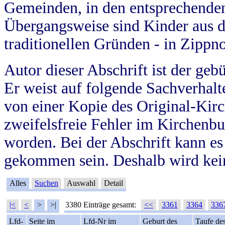
Gemeinden, in den entsprechende
Übergangsweise sind Kinder aus 
traditionellen Gründen - in Zippn
Autor dieser Abschrift ist der geb
Er weist auf folgende Sachverhalte
von einer Kopie des Original-Kirc
zweifelsfreie Fehler im Kirchenbuc
worden. Bei der Abschrift kann e
gekommen sein. Deshalb wird kein
Alles
Suchen
Auswahl
Detail
|<
<
>
>|
3380 Einträge gesamt:
<<
3361
3364
336
Lfd-
Seite im
Lfd-Nr im
Geburt des
Taufe de