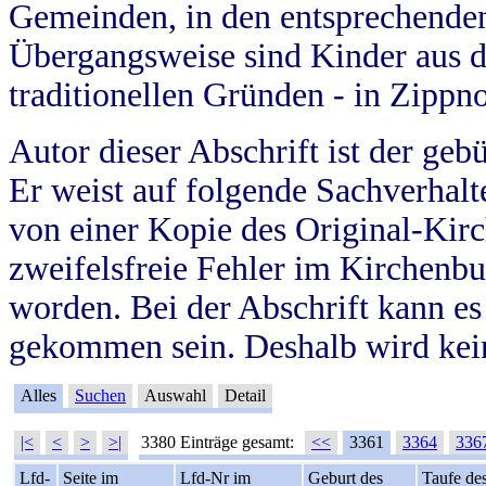
Gemeinden, in den entsprechende
Übergangsweise sind Kinder aus 
traditionellen Gründen - in Zippn
Autor dieser Abschrift ist der geb
Er weist auf folgende Sachverhalte
von einer Kopie des Original-Kirc
zweifelsfreie Fehler im Kirchenbuc
worden. Bei der Abschrift kann e
gekommen sein. Deshalb wird kein
Alles
Suchen
Auswahl
Detail
|<
<
>
>|
3380 Einträge gesamt:
<<
3361
3364
336
Lfd-
Seite im
Lfd-Nr im
Geburt des
Taufe de