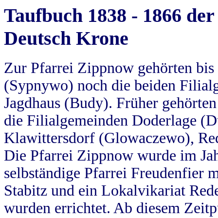
Taufbuch 1838 - 1866 der
Deutsch Krone
Zur Pfarrei Zippnow gehörten bi
(Sypnywo) noch die beiden Filial
Jagdhaus (Budy). Früher gehörten 
die Filialgemeinden Doderlage (D
Klawittersdorf (Glowaczewo), Red
Die Pfarrei Zippnow wurde im Jah
selbständige Pfarrei Freudenfier m
Stabitz und ein Lokalvikariat Red
wurden errichtet. Ab diesem Zeitp