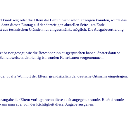
krank war, oder die Eltern die Geburt nicht sofort anzeigen konnten, wurde das
ann diesen Eintrag auf der derzeitigen aktuellen Seite - am Ende -
st aus technischen Gründen nur eingeschränkt möglich. Die Ausgabesortierung
r besser gesagt, wie die Bewohner ihn ausgesprochen haben. Später dann so
e Schreibweise nicht richtig ist, wurden Korrekturen vorgenommen.
r Spalte Wohnort der Eltern, grundsätzlich der deutsche Ortsname eingetragen.
rtsangabe der Eltern vorliegt, wenn diese auch angegeben wurde. Hierbei wurde
d kann man aber von der Richtigkeit dieser Angabe ausgehen.