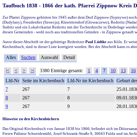
Taufbuch 1838 - 1866 der kath. Pfarrei Zippnow Kreis 
Zur Pfarrei Zippnow gehörten bis 1945 außer dem Dorf Zippnow (Sypnywo) noch d
(Dudylany), Freudenfier (Szwecja), Klawittersdorf (Glowaczewo), Rederitz (Nadarz
Stabitz und ein Lokalvikariat Rederitz mit der Tochterkirche in Doderlage wurd
diesen Gemeinden - wohl noch aus traditionellen Gründen - in Zippnow getauft 
Autor dieser Abschrift ist der gebürtige Rederitzer
Paul Lüdtke
aus Köln. Er weist
Kirchenbuch, sind in dieser Liste korrigiert worden. Bei der Abschrift kann es 
Alles
Suchen
Auswahl
Detail
|<
<
>
>|
3380 Einträge gesamt:
1
4
7
10
13
16
Lfd-Nr
Seite im Kirchenbuch
Lfd-Nr im Kirchenbuch
Geburt des
7
267
7
25.01.183
8
267
8
09.01.183
9
267
9
28.01.183
Hinweise zu den Kirchenbüchern
Das Original-Kirchenbuch von Januar 1838 bis 1866, befindet sich im Diözesanarch
Freien Prälatur Schneidemühl, Josef-Schwank-Straße 8, 36043 Fulda und im Archi