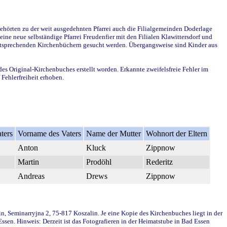
ehörten zu der weit ausgedehnten Pfarrei auch die Filialgemeinden Doderlage
ine neue selbständige Pfarrei Freudenfier mit den Filialen Klawittersdorf und
 entsprechenden Kirchenbüchern gesucht werden. Übergangsweise sind Kinder aus
des Original-Kirchenbuches erstellt worden. Erkannte zweifelsfreie Fehler im
Fehlerfreiheit erhoben.
ters
Vorname des Vaters
Name der Mutter
Wohnort der Eltern
Anton
Kluck
Zippnow
Martin
Prodöhl
Rederitz
Andreas
Drews
Zippnow
in, Seminarryjna 2, 75-817 Koszalin. Je eine Kopie des Kirchenbuches liegt in der
en. Hinweis: Derzeit ist das Fotografieren in der Heimatstube in Bad Essen