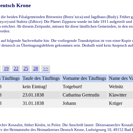
Deutsch Krone
ie beiden Filialgemeinden Briesenitz (Brzez`nica) und Jagdhaus (Budy). Früher g
yce) und Stabitz (Zdbice). Die Pfarrei Zippnow wurde im Jahr 1911 aufgeteilt und e
en errichtet. Ab diesem Zeitpunkt, müssen für diese ländlichen Gemeinden, in den
worden.
 auf folgende Sachverhalte hin: Die vorliegende Transkription ist von einer Kopie 
aber dennoch zu Übertragungsfehlern gekommen sein. Deshalb wird kein Anspruch auf 
19
22
25
28
>>
 Täuflings
Taufe des Täuflings
Vorname des Täuflings
Name des Va
8
kein Eintrag!
Totgeburt!
Welnitz
8
23.01.1838
Catharina Gertrudis
Klawitter
8
31.01.1838
Johann
Krüger
iv Koszalin, früher Köslin, in Polen. Die Anschrift lautet: Diözesanarchiv Koszal
v der Heimatstube des Heimatkreises Deutsch Krone, Ludwigsweg 10, 49152 Bad Ess