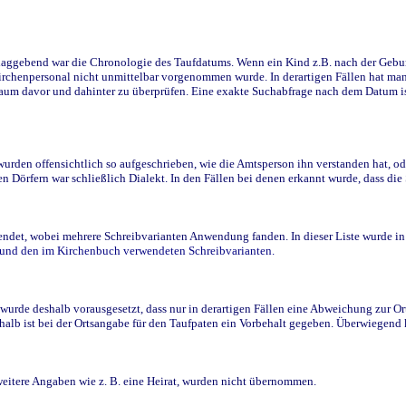
ggebend war die Chronologie des Taufdatums. Wenn ein Kind z.B. nach der Geburt 
rchenpersonal nicht unmittelbar vorgenommen wurde. In derartigen Fällen hat man d
raum davor und dahinter zu überprüfen. Eine exakte Suchabfrage nach dem Datum i
den offensichtlich so aufgeschrieben, wie die Amtsperson ihn verstanden hat, ode
n Dörfern war schließlich Dialekt. In den Fällen bei denen erkannt wurde, dass di
t, wobei mehrere Schreibvarianten Anwendung fanden. In dieser Liste wurde in de
n und den im Kirchenbuch verwendeten Schreibvarianten.
wurde deshalb vorausgesetzt, dass nur in derartigen Fällen eine Abweichung zur O
eshalb ist bei der Ortsangabe für den Taufpaten ein Vorbehalt gegeben. Überwiegen
weitere Angaben wie z. B. eine Heirat, wurden nicht übernommen.