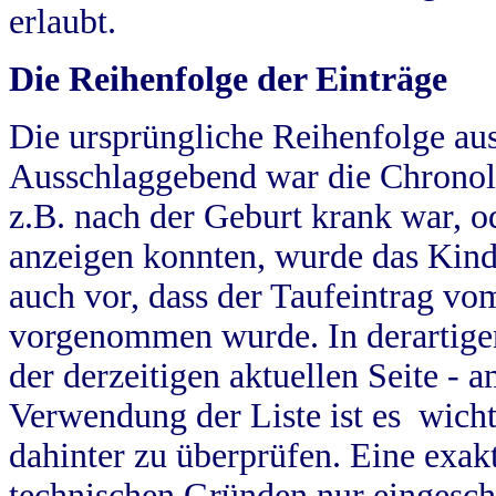
erlaubt.
Die Reihenfolge der Einträge
Die ursprüngliche Reihenfolge au
Ausschlaggebend war die Chronol
z.B. nach der Geburt krank war, od
anzeigen konnten, wurde das Kind
auch vor, dass der Taufeintrag vo
vorgenommen wurde. In derartigen
der derzeitigen aktuellen Seite -
Verwendung der Liste ist es wich
dahinter zu überprüfen. Eine exa
technischen Gründen nur eingesch