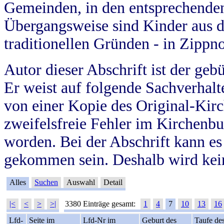
Gemeinden, in den entsprechende
Übergangsweise sind Kinder aus 
traditionellen Gründen - in Zippn
Autor dieser Abschrift ist der geb
Er weist auf folgende Sachverhalte
von einer Kopie des Original-Kirc
zweifelsfreie Fehler im Kirchenbuc
worden. Bei der Abschrift kann e
gekommen sein. Deshalb wird kein
Alles
Suchen
Auswahl
Detail
|<
<
>
>|
3380 Einträge gesamt:
1
4
7
10
13
16
Lfd-
Seite im
Lfd-Nr im
Geburt des
Taufe de