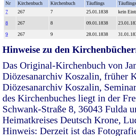
Nr
Kirchenbuch
Kirchenbuch
Täuflings
Täufling
7
267
7
25.01.1838
kein Eint
8
267
8
09.01.1838
23.01.18
9
267
9
28.01.1838
31.01.18
Hinweise zu den Kirchenbücher
Das Original-Kirchenbuch von Jan
Diözesanarchiv Koszalin, früher Kö
Diözesanarchiv Koszalin, Seminar
des Kirchenbuches liegt in der Fr
Schwank-Straße 8, 36043 Fulda u
Heimatkreises Deutsch Krone, Lu
Hinweis: Derzeit ist das Fotograf