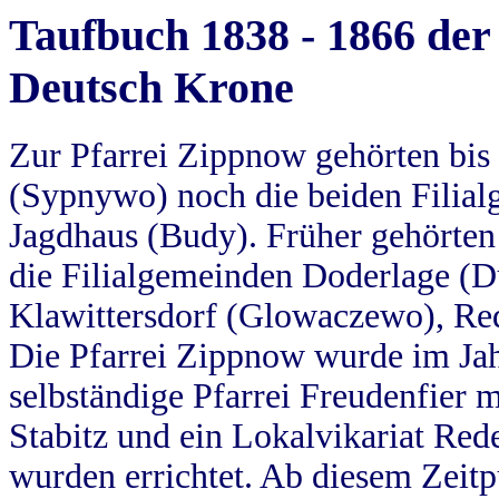
Taufbuch 1838 - 1866 der
Deutsch Krone
Zur Pfarrei Zippnow gehörten bi
(Sypnywo) noch die beiden Filial
Jagdhaus (Budy). Früher gehörten 
die Filialgemeinden Doderlage (D
Klawittersdorf (Glowaczewo), Red
Die Pfarrei Zippnow wurde im Jah
selbständige Pfarrei Freudenfier m
Stabitz und ein Lokalvikariat Red
wurden errichtet. Ab diesem Zeitp