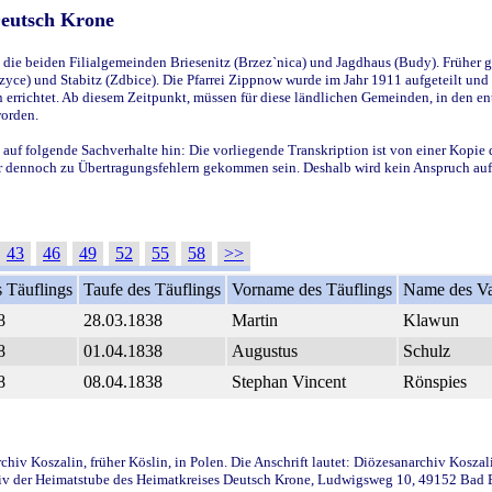
Deutsch Krone
ie beiden Filialgemeinden Briesenitz (Brzez`nica) und Jagdhaus (Budy). Früher g
yce) und Stabitz (Zdbice). Die Pfarrei Zippnow wurde im Jahr 1911 aufgeteilt und e
en errichtet. Ab diesem Zeitpunkt, müssen für diese ländlichen Gemeinden, in den
worden.
 auf folgende Sachverhalte hin: Die vorliegende Transkription ist von einer Kopie 
aber dennoch zu Übertragungsfehlern gekommen sein. Deshalb wird kein Anspruch auf 
43
46
49
52
55
58
>>
 Täuflings
Taufe des Täuflings
Vorname des Täuflings
Name des Va
8
28.03.1838
Martin
Klawun
8
01.04.1838
Augustus
Schulz
8
08.04.1838
Stephan Vincent
Rönspies
iv Koszalin, früher Köslin, in Polen. Die Anschrift lautet: Diözesanarchiv Koszal
v der Heimatstube des Heimatkreises Deutsch Krone, Ludwigsweg 10, 49152 Bad Ess