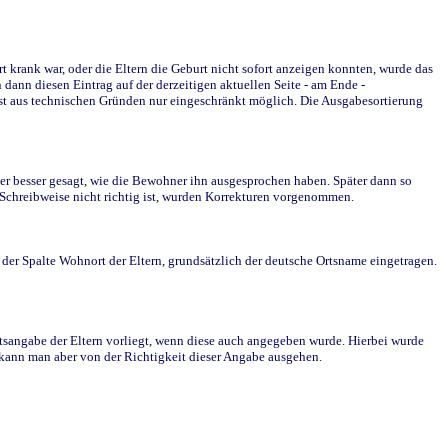
krank war, oder die Eltern die Geburt nicht sofort anzeigen konnten, wurde das
ann diesen Eintrag auf der derzeitigen aktuellen Seite - am Ende -
st aus technischen Gründen nur eingeschränkt möglich. Die Ausgabesortierung
r besser gesagt, wie die Bewohner ihn ausgesprochen haben. Später dann so
e Schreibweise nicht richtig ist, wurden Korrekturen vorgenommen.
r Spalte Wohnort der Eltern, grundsätzlich der deutsche Ortsname eingetragen.
rtsangabe der Eltern vorliegt, wenn diese auch angegeben wurde. Hierbei wurde
d kann man aber von der Richtigkeit dieser Angabe ausgehen.