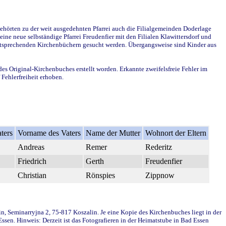
ehörten zu der weit ausgedehnten Pfarrei auch die Filialgemeinden Doderlage
ine neue selbständige Pfarrei Freudenfier mit den Filialen Klawittersdorf und
 entsprechenden Kirchenbüchern gesucht werden. Übergangsweise sind Kinder aus
des Original-Kirchenbuches erstellt worden. Erkannte zweifelsfreie Fehler im
Fehlerfreiheit erhoben.
ters
Vorname des Vaters
Name der Mutter
Wohnort der Eltern
Andreas
Remer
Rederitz
Friedrich
Gerth
Freudenfier
Christian
Rönspies
Zippnow
in, Seminarryjna 2, 75-817 Koszalin. Je eine Kopie des Kirchenbuches liegt in der
en. Hinweis: Derzeit ist das Fotografieren in der Heimatstube in Bad Essen