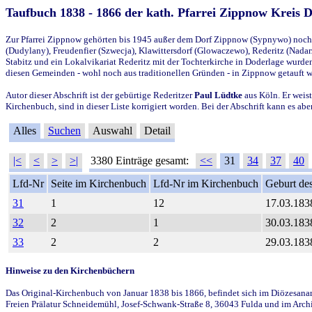
Taufbuch 1838 - 1866 der kath. Pfarrei Zippnow Kreis 
Zur Pfarrei Zippnow gehörten bis 1945 außer dem Dorf Zippnow (Sypnywo) noch d
(Dudylany), Freudenfier (Szwecja), Klawittersdorf (Glowaczewo), Rederitz (Nadarz
Stabitz und ein Lokalvikariat Rederitz mit der Tochterkirche in Doderlage wurd
diesen Gemeinden - wohl noch aus traditionellen Gründen - in Zippnow getauft 
Autor dieser Abschrift ist der gebürtige Rederitzer
Paul Lüdtke
aus Köln. Er weist
Kirchenbuch, sind in dieser Liste korrigiert worden. Bei der Abschrift kann es 
Alles
Suchen
Auswahl
Detail
|<
<
>
>|
3380 Einträge gesamt:
<<
31
34
37
40
Lfd-Nr
Seite im Kirchenbuch
Lfd-Nr im Kirchenbuch
Geburt des
31
1
12
17.03.183
32
2
1
30.03.183
33
2
2
29.03.183
Hinweise zu den Kirchenbüchern
Das Original-Kirchenbuch von Januar 1838 bis 1866, befindet sich im Diözesanarch
Freien Prälatur Schneidemühl, Josef-Schwank-Straße 8, 36043 Fulda und im Archi