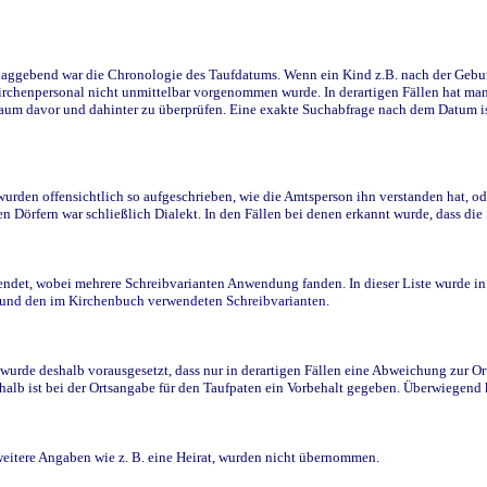
ggebend war die Chronologie des Taufdatums. Wenn ein Kind z.B. nach der Geburt 
rchenpersonal nicht unmittelbar vorgenommen wurde. In derartigen Fällen hat man d
raum davor und dahinter zu überprüfen. Eine exakte Suchabfrage nach dem Datum i
den offensichtlich so aufgeschrieben, wie die Amtsperson ihn verstanden hat, ode
n Dörfern war schließlich Dialekt. In den Fällen bei denen erkannt wurde, dass di
t, wobei mehrere Schreibvarianten Anwendung fanden. In dieser Liste wurde in de
n und den im Kirchenbuch verwendeten Schreibvarianten.
wurde deshalb vorausgesetzt, dass nur in derartigen Fällen eine Abweichung zur O
eshalb ist bei der Ortsangabe für den Taufpaten ein Vorbehalt gegeben. Überwiegen
weitere Angaben wie z. B. eine Heirat, wurden nicht übernommen.