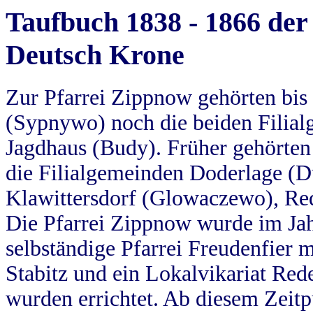
Taufbuch 1838 - 1866 der
Deutsch Krone
Zur Pfarrei Zippnow gehörten bi
(Sypnywo) noch die beiden Filial
Jagdhaus (Budy). Früher gehörten 
die Filialgemeinden Doderlage (D
Klawittersdorf (Glowaczewo), Red
Die Pfarrei Zippnow wurde im Jah
selbständige Pfarrei Freudenfier m
Stabitz und ein Lokalvikariat Red
wurden errichtet. Ab diesem Zeitp