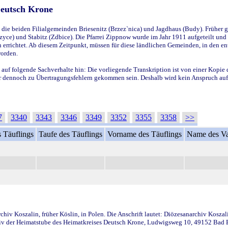
Deutsch Krone
ie beiden Filialgemeinden Briesenitz (Brzez`nica) und Jagdhaus (Budy). Früher g
yce) und Stabitz (Zdbice). Die Pfarrei Zippnow wurde im Jahr 1911 aufgeteilt und e
en errichtet. Ab diesem Zeitpunkt, müssen für diese ländlichen Gemeinden, in den
worden.
 auf folgende Sachverhalte hin: Die vorliegende Transkription ist von einer Kopie 
aber dennoch zu Übertragungsfehlern gekommen sein. Deshalb wird kein Anspruch auf 
7
3340
3343
3346
3349
3352
3355
3358
>>
 Täuflings
Taufe des Täuflings
Vorname des Täuflings
Name des Va
iv Koszalin, früher Köslin, in Polen. Die Anschrift lautet: Diözesanarchiv Koszal
v der Heimatstube des Heimatkreises Deutsch Krone, Ludwigsweg 10, 49152 Bad Ess