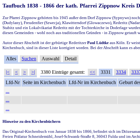
Taufbuch 1838 - 1866 der kath. Pfarrei Zippnow Kreis 
Zur Pfarrei Zippnow gehörten bis 1945 außer dem Dorf Zippnow (Sypnywo) noch d
(Dudylany), Freudenfier (Szwecja), Klawittersdorf (Glowaczewo), Rederitz (Nadarz
Stabitz und ein Lokalvikariat Rederitz mit der Tochterkirche in Doderlage wurd
diesen Gemeinden - wohl noch aus traditionellen Gründen - in Zippnow getauft 
Autor dieser Abschrift ist der gebürtige Rederitzer
Paul Lüdtke
aus Köln. Er weist
Kirchenbuch, sind in dieser Liste korrigiert worden. Bei der Abschrift kann es 
Alles
Suchen
Auswahl
Detail
|<
<
>
>|
3380 Einträge gesamt:
<<
3331
3334
333
Lfd-Nr
Seite im Kirchenbuch
Lfd-Nr im Kirchenbuch
Geburt des
...
...
...
Hinweise zu den Kirchenbüchern
Das Original-Kirchenbuch von Januar 1838 bis 1866, befindet sich im Diözesanarch
Freien Prälatur Schneidemühl, Josef-Schwank-Straße 8, 36043 Fulda und im Archi