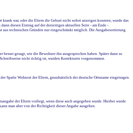
krank war, oder die Eltern die Geburt nicht sofort anzeigen konnten, wurde das
ann diesen Eintrag auf der derzeitigen aktuellen Seite - am Ende -
st aus technischen Gründen nur eingeschränkt möglich. Die Ausgabesortierung
r besser gesagt, wie die Bewohner ihn ausgesprochen haben. Später dann so
e Schreibweise nicht richtig ist, wurden Korrekturen vorgenommen.
r Spalte Wohnort der Eltern, grundsätzlich der deutsche Ortsname eingetragen.
rtsangabe der Eltern vorliegt, wenn diese auch angegeben wurde. Hierbei wurde
d kann man aber von der Richtigkeit dieser Angabe ausgehen.