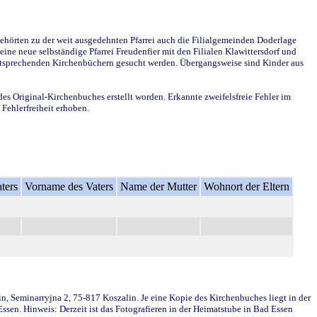
ehörten zu der weit ausgedehnten Pfarrei auch die Filialgemeinden Doderlage
ine neue selbständige Pfarrei Freudenfier mit den Filialen Klawittersdorf und
 entsprechenden Kirchenbüchern gesucht werden. Übergangsweise sind Kinder aus
des Original-Kirchenbuches erstellt worden. Erkannte zweifelsfreie Fehler im
Fehlerfreiheit erhoben.
ters
Vorname des Vaters
Name der Mutter
Wohnort der Eltern
in, Seminarryjna 2, 75-817 Koszalin. Je eine Kopie des Kirchenbuches liegt in der
en. Hinweis: Derzeit ist das Fotografieren in der Heimatstube in Bad Essen