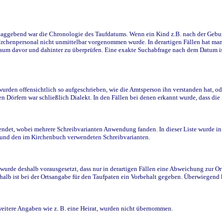
ggebend war die Chronologie des Taufdatums. Wenn ein Kind z.B. nach der Geburt 
rchenpersonal nicht unmittelbar vorgenommen wurde. In derartigen Fällen hat man d
raum davor und dahinter zu überprüfen. Eine exakte Suchabfrage nach dem Datum i
den offensichtlich so aufgeschrieben, wie die Amtsperson ihn verstanden hat, ode
n Dörfern war schließlich Dialekt. In den Fällen bei denen erkannt wurde, dass di
t, wobei mehrere Schreibvarianten Anwendung fanden. In dieser Liste wurde in de
n und den im Kirchenbuch verwendeten Schreibvarianten.
wurde deshalb vorausgesetzt, dass nur in derartigen Fällen eine Abweichung zur O
eshalb ist bei der Ortsangabe für den Taufpaten ein Vorbehalt gegeben. Überwiegen
weitere Angaben wie z. B. eine Heirat, wurden nicht übernommen.