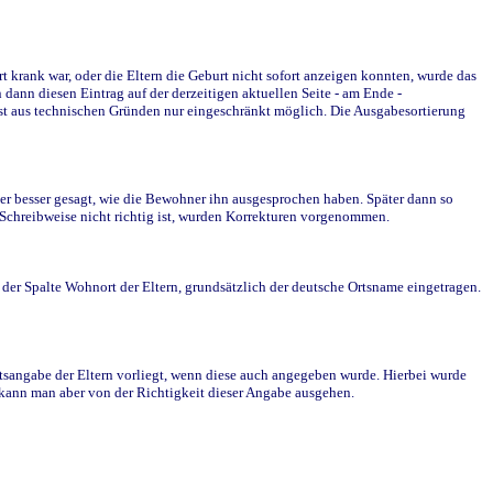
krank war, oder die Eltern die Geburt nicht sofort anzeigen konnten, wurde das
ann diesen Eintrag auf der derzeitigen aktuellen Seite - am Ende -
st aus technischen Gründen nur eingeschränkt möglich. Die Ausgabesortierung
r besser gesagt, wie die Bewohner ihn ausgesprochen haben. Später dann so
e Schreibweise nicht richtig ist, wurden Korrekturen vorgenommen.
r Spalte Wohnort der Eltern, grundsätzlich der deutsche Ortsname eingetragen.
rtsangabe der Eltern vorliegt, wenn diese auch angegeben wurde. Hierbei wurde
d kann man aber von der Richtigkeit dieser Angabe ausgehen.