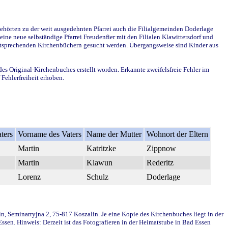
ehörten zu der weit ausgedehnten Pfarrei auch die Filialgemeinden Doderlage
ine neue selbständige Pfarrei Freudenfier mit den Filialen Klawittersdorf und
 entsprechenden Kirchenbüchern gesucht werden. Übergangsweise sind Kinder aus
des Original-Kirchenbuches erstellt worden. Erkannte zweifelsfreie Fehler im
Fehlerfreiheit erhoben.
ters
Vorname des Vaters
Name der Mutter
Wohnort der Eltern
Martin
Katritzke
Zippnow
Martin
Klawun
Rederitz
Lorenz
Schulz
Doderlage
in, Seminarryjna 2, 75-817 Koszalin. Je eine Kopie des Kirchenbuches liegt in der
en. Hinweis: Derzeit ist das Fotografieren in der Heimatstube in Bad Essen