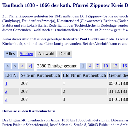
Taufbuch 1838 - 1866 der kath. Pfarrei Zippnow Kreis 
Zur Pfarrei Zippnow gehörten bis 1945 außer dem Dorf Zippnow (Sypnywo) noch d
(Dudylany), Freudenfier (Szwecja), Klawittersdorf (Glowaczewo), Rederitz (Nadarz
Stabitz und ein Lokalvikariat Rederitz mit der Tochterkirche in Doderlage wurd
diesen Gemeinden - wohl noch aus traditionellen Gründen - in Zippnow getauft 
Autor dieser Abschrift ist der gebürtige Rederitzer
Paul Lüdtke
aus Köln. Er weist
Kirchenbuch, sind in dieser Liste korrigiert worden. Bei der Abschrift kann es 
Alles
Suchen
Auswahl
Detail
|<
<
>
>|
3380 Einträge gesamt:
1
4
7
10
13
16
Lfd-Nr
Seite im Kirchenbuch
Lfd-Nr im Kirchenbuch
Geburt des
1
267
1
05.01.183
2
267
2
31.12.183
3
267
3
01.01.183
Hinweise zu den Kirchenbüchern
Das Original-Kirchenbuch von Januar 1838 bis 1866, befindet sich im Diözesanarch
Freien Prälatur Schneidemühl, Josef-Schwank-Straße 8, 36043 Fulda und im Archi