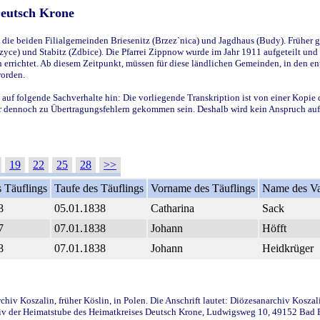
Deutsch Krone
ie beiden Filialgemeinden Briesenitz (Brzez`nica) und Jagdhaus (Budy). Früher g
yce) und Stabitz (Zdbice). Die Pfarrei Zippnow wurde im Jahr 1911 aufgeteilt und e
en errichtet. Ab diesem Zeitpunkt, müssen für diese ländlichen Gemeinden, in den
worden.
 auf folgende Sachverhalte hin: Die vorliegende Transkription ist von einer Kopie 
aber dennoch zu Übertragungsfehlern gekommen sein. Deshalb wird kein Anspruch auf 
19
22
25
28
>>
 Täuflings
Taufe des Täuflings
Vorname des Täuflings
Name des Va
8
05.01.1838
Catharina
Sack
7
07.01.1838
Johann
Höfft
8
07.01.1838
Johann
Heidkrüger
iv Koszalin, früher Köslin, in Polen. Die Anschrift lautet: Diözesanarchiv Koszal
v der Heimatstube des Heimatkreises Deutsch Krone, Ludwigsweg 10, 49152 Bad Ess