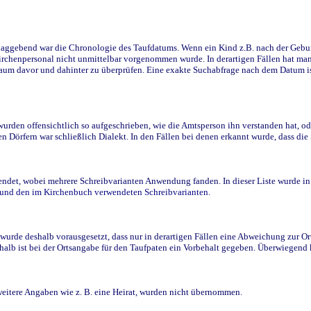
ggebend war die Chronologie des Taufdatums. Wenn ein Kind z.B. nach der Geburt 
rchenpersonal nicht unmittelbar vorgenommen wurde. In derartigen Fällen hat man d
raum davor und dahinter zu überprüfen. Eine exakte Suchabfrage nach dem Datum i
den offensichtlich so aufgeschrieben, wie die Amtsperson ihn verstanden hat, ode
n Dörfern war schließlich Dialekt. In den Fällen bei denen erkannt wurde, dass di
t, wobei mehrere Schreibvarianten Anwendung fanden. In dieser Liste wurde in de
n und den im Kirchenbuch verwendeten Schreibvarianten.
wurde deshalb vorausgesetzt, dass nur in derartigen Fällen eine Abweichung zur O
eshalb ist bei der Ortsangabe für den Taufpaten ein Vorbehalt gegeben. Überwiegen
weitere Angaben wie z. B. eine Heirat, wurden nicht übernommen.