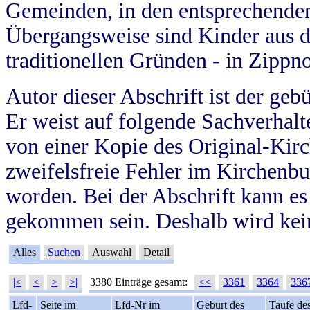
Gemeinden, in den entsprechende
Übergangsweise sind Kinder aus 
traditionellen Gründen - in Zippn
Autor dieser Abschrift ist der geb
Er weist auf folgende Sachverhalte
von einer Kopie des Original-Kirc
zweifelsfreie Fehler im Kirchenbuc
worden. Bei der Abschrift kann e
gekommen sein. Deshalb wird kein
Alles
Suchen
Auswahl
Detail
|<
<
>
>|
3380 Einträge gesamt:
<<
3361
3364
336
Lfd-
Seite im
Lfd-Nr im
Geburt des
Taufe de