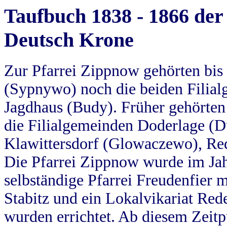
Taufbuch 1838 - 1866 der
Deutsch Krone
Zur Pfarrei Zippnow gehörten bi
(Sypnywo) noch die beiden Filial
Jagdhaus (Budy). Früher gehörten 
die Filialgemeinden Doderlage (D
Klawittersdorf (Glowaczewo), Red
Die Pfarrei Zippnow wurde im Jah
selbständige Pfarrei Freudenfier m
Stabitz und ein Lokalvikariat Red
wurden errichtet. Ab diesem Zeitp