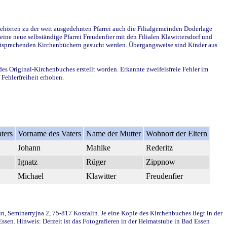
ehörten zu der weit ausgedehnten Pfarrei auch die Filialgemeinden Doderlage
ine neue selbständige Pfarrei Freudenfier mit den Filialen Klawittersdorf und
 entsprechenden Kirchenbüchern gesucht werden. Übergangsweise sind Kinder aus
des Original-Kirchenbuches erstellt worden. Erkannte zweifelsfreie Fehler im
Fehlerfreiheit erhoben.
ters
Vorname des Vaters
Name der Mutter
Wohnort der Eltern
Johann
Mahlke
Rederitz
Ignatz
Rüger
Zippnow
Michael
Klawitter
Freudenfier
in, Seminarryjna 2, 75-817 Koszalin. Je eine Kopie des Kirchenbuches liegt in der
en. Hinweis: Derzeit ist das Fotografieren in der Heimatstube in Bad Essen