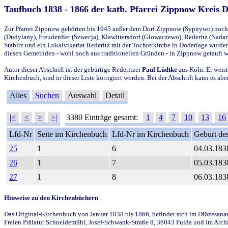
Taufbuch 1838 - 1866 der kath. Pfarrei Zippnow Kreis 
Zur Pfarrei Zippnow gehörten bis 1945 außer dem Dorf Zippnow (Sypnywo) noch d
(Dudylany), Freudenfier (Szwecja), Klawittersdorf (Glowaczewo), Rederitz (Nadarz
Stabitz und ein Lokalvikariat Rederitz mit der Tochterkirche in Doderlage wurd
diesen Gemeinden - wohl noch aus traditionellen Gründen - in Zippnow getauft 
Autor dieser Abschrift ist der gebürtige Rederitzer
Paul Lüdtke
aus Köln. Er weist
Kirchenbuch, sind in dieser Liste korrigiert worden. Bei der Abschrift kann es 
Alles
Suchen
Auswahl
Detail
|<
<
>
>|
3380 Einträge gesamt:
1
4
7
10
13
16
Lfd-Nr
Seite im Kirchenbuch
Lfd-Nr im Kirchenbuch
Geburt des
25
1
6
04.03.183
26
1
7
05.03.183
27
1
8
06.03.183
Hinweise zu den Kirchenbüchern
Das Original-Kirchenbuch von Januar 1838 bis 1866, befindet sich im Diözesanarch
Freien Prälatur Schneidemühl, Josef-Schwank-Straße 8, 36043 Fulda und im Archi