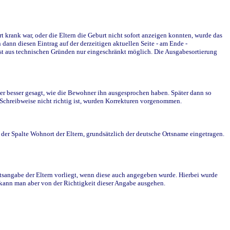
krank war, oder die Eltern die Geburt nicht sofort anzeigen konnten, wurde das
ann diesen Eintrag auf der derzeitigen aktuellen Seite - am Ende -
st aus technischen Gründen nur eingeschränkt möglich. Die Ausgabesortierung
r besser gesagt, wie die Bewohner ihn ausgesprochen haben. Später dann so
e Schreibweise nicht richtig ist, wurden Korrekturen vorgenommen.
r Spalte Wohnort der Eltern, grundsätzlich der deutsche Ortsname eingetragen.
rtsangabe der Eltern vorliegt, wenn diese auch angegeben wurde. Hierbei wurde
d kann man aber von der Richtigkeit dieser Angabe ausgehen.