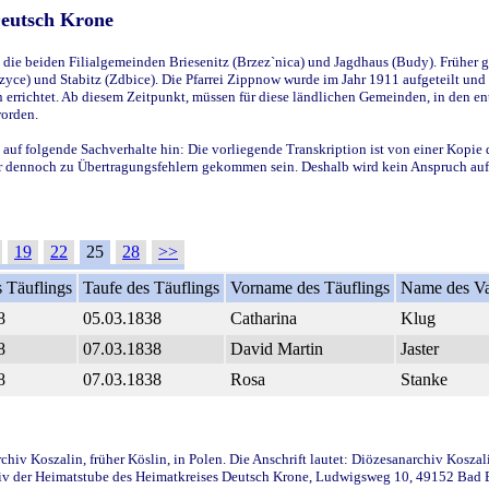
Deutsch Krone
ie beiden Filialgemeinden Briesenitz (Brzez`nica) und Jagdhaus (Budy). Früher g
yce) und Stabitz (Zdbice). Die Pfarrei Zippnow wurde im Jahr 1911 aufgeteilt und e
en errichtet. Ab diesem Zeitpunkt, müssen für diese ländlichen Gemeinden, in den
worden.
 auf folgende Sachverhalte hin: Die vorliegende Transkription ist von einer Kopie 
aber dennoch zu Übertragungsfehlern gekommen sein. Deshalb wird kein Anspruch auf 
19
22
25
28
>>
 Täuflings
Taufe des Täuflings
Vorname des Täuflings
Name des Va
8
05.03.1838
Catharina
Klug
8
07.03.1838
David Martin
Jaster
8
07.03.1838
Rosa
Stanke
iv Koszalin, früher Köslin, in Polen. Die Anschrift lautet: Diözesanarchiv Koszal
v der Heimatstube des Heimatkreises Deutsch Krone, Ludwigsweg 10, 49152 Bad Ess