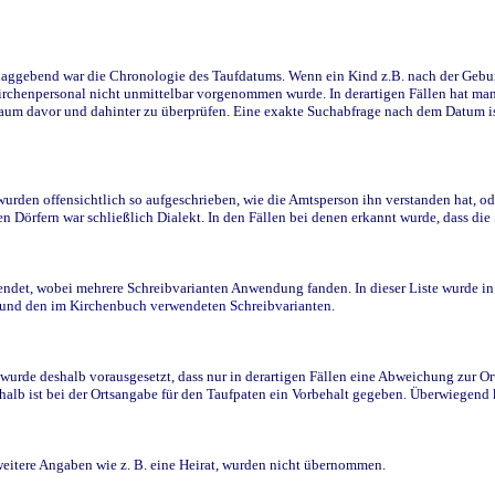
ggebend war die Chronologie des Taufdatums. Wenn ein Kind z.B. nach der Geburt 
rchenpersonal nicht unmittelbar vorgenommen wurde. In derartigen Fällen hat man d
raum davor und dahinter zu überprüfen. Eine exakte Suchabfrage nach dem Datum i
den offensichtlich so aufgeschrieben, wie die Amtsperson ihn verstanden hat, ode
n Dörfern war schließlich Dialekt. In den Fällen bei denen erkannt wurde, dass di
t, wobei mehrere Schreibvarianten Anwendung fanden. In dieser Liste wurde in de
n und den im Kirchenbuch verwendeten Schreibvarianten.
wurde deshalb vorausgesetzt, dass nur in derartigen Fällen eine Abweichung zur O
eshalb ist bei der Ortsangabe für den Taufpaten ein Vorbehalt gegeben. Überwiegen
weitere Angaben wie z. B. eine Heirat, wurden nicht übernommen.