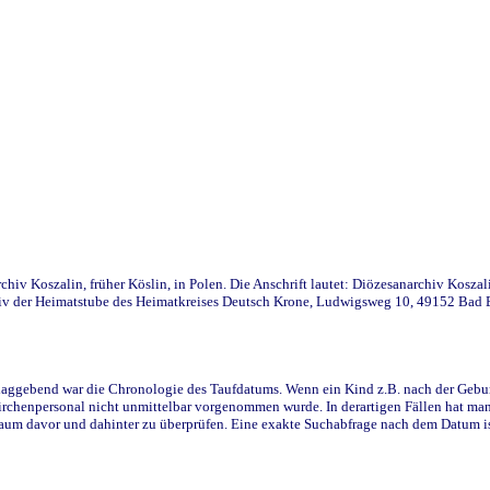
iv Koszalin, früher Köslin, in Polen. Die Anschrift lautet: Diözesanarchiv Koszal
v der Heimatstube des Heimatkreises Deutsch Krone, Ludwigsweg 10, 49152 Bad Ess
ggebend war die Chronologie des Taufdatums. Wenn ein Kind z.B. nach der Geburt 
rchenpersonal nicht unmittelbar vorgenommen wurde. In derartigen Fällen hat man d
raum davor und dahinter zu überprüfen. Eine exakte Suchabfrage nach dem Datum i