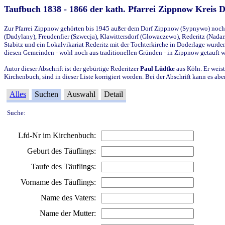
Taufbuch 1838 - 1866 der kath. Pfarrei Zippnow Kreis 
Zur Pfarrei Zippnow gehörten bis 1945 außer dem Dorf Zippnow (Sypnywo) noch d
(Dudylany), Freudenfier (Szwecja), Klawittersdorf (Glowaczewo), Rederitz (Nadarz
Stabitz und ein Lokalvikariat Rederitz mit der Tochterkirche in Doderlage wurd
diesen Gemeinden - wohl noch aus traditionellen Gründen - in Zippnow getauft 
Autor dieser Abschrift ist der gebürtige Rederitzer
Paul Lüdtke
aus Köln. Er weist
Kirchenbuch, sind in dieser Liste korrigiert worden. Bei der Abschrift kann es 
Alles
Suchen
Auswahl
Detail
Suche:
Lfd-Nr im Kirchenbuch:
Geburt des Täuflings:
Taufe des Täuflings:
Vorname des Täuflings:
Name des Vaters:
Name der Mutter: