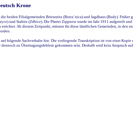
Deutsch Krone
ie beiden Filialgemeinden Briesenitz (Brzez`nica) und Jagdhaus (Budy). Früher g
yce) und Stabitz (Zdbice). Die Pfarrei Zippnow wurde im Jahr 1911 aufgeteilt und e
en errichtet. Ab diesem Zeitpunkt, müssen für diese ländlichen Gemeinden, in den
worden.
 auf folgende Sachverhalte hin: Die vorliegende Transkription ist von einer Kopie 
aber dennoch zu Übertragungsfehlern gekommen sein. Deshalb wird kein Anspruch auf 