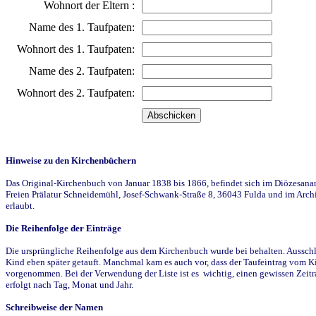
Wohnort der Eltern :
Name des 1. Taufpaten:
Wohnort des 1. Taufpaten:
Name des 2. Taufpaten:
Wohnort des 2. Taufpaten:
Hinweise zu den Kirchenbüchern
Das Original-Kirchenbuch von Januar 1838 bis 1866, befindet sich im Diözesanarch
Freien Prälatur Schneidemühl, Josef-Schwank-Straße 8, 36043 Fulda und im Archi
erlaubt.
Die Reihenfolge der Einträge
Die ursprüngliche Reihenfolge aus dem Kirchenbuch wurde bei behalten. Ausschla
Kind eben später getauft. Manchmal kam es auch vor, dass der Taufeintrag vom Ki
vorgenommen. Bei der Verwendung der Liste ist es wichtig, einen gewissen Zeit
erfolgt nach Tag, Monat und Jahr.
Schreibweise der Namen