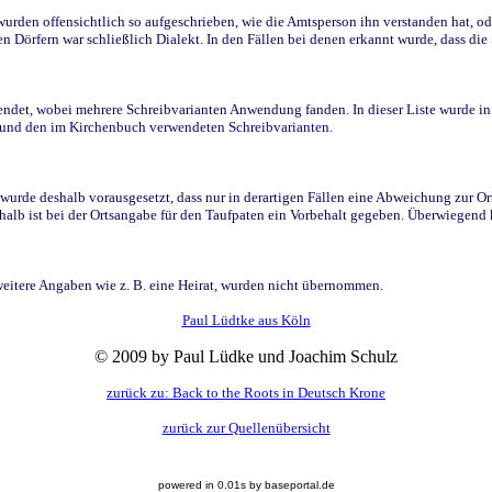
den offensichtlich so aufgeschrieben, wie die Amtsperson ihn verstanden hat, ode
n Dörfern war schließlich Dialekt. In den Fällen bei denen erkannt wurde, dass di
t, wobei mehrere Schreibvarianten Anwendung fanden. In dieser Liste wurde in de
n und den im Kirchenbuch verwendeten Schreibvarianten.
wurde deshalb vorausgesetzt, dass nur in derartigen Fällen eine Abweichung zur O
eshalb ist bei der Ortsangabe für den Taufpaten ein Vorbehalt gegeben. Überwiegen
weitere Angaben wie z. B. eine Heirat, wurden nicht übernommen.
Paul Lüdtke aus Köln
© 2009 by Paul Lüdke und Joachim Schulz
zurück zu: Back to the Roots in Deutsch Krone
zurück zur Quellenübersicht
powered in 0.01s by baseportal.de