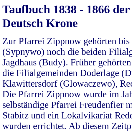
Taufbuch 1838 - 1866 der
Deutsch Krone
Zur Pfarrei Zippnow gehörten bi
(Sypnywo) noch die beiden Filial
Jagdhaus (Budy). Früher gehörten 
die Filialgemeinden Doderlage (D
Klawittersdorf (Glowaczewo), Red
Die Pfarrei Zippnow wurde im Jah
selbständige Pfarrei Freudenfier m
Stabitz und ein Lokalvikariat Red
wurden errichtet. Ab diesem Zeitp