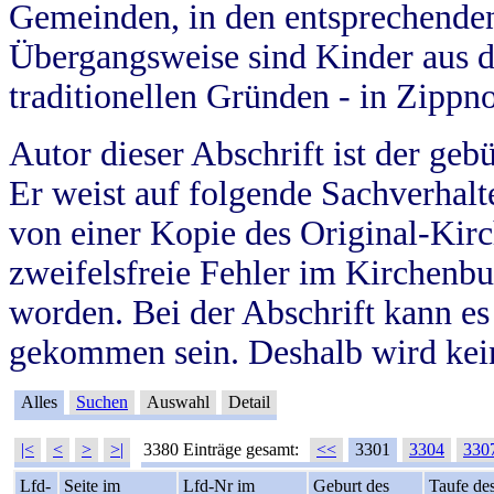
Gemeinden, in den entsprechende
Übergangsweise sind Kinder aus 
traditionellen Gründen - in Zippn
Autor dieser Abschrift ist der geb
Er weist auf folgende Sachverhalte
von einer Kopie des Original-Kirc
zweifelsfreie Fehler im Kirchenbuc
worden. Bei der Abschrift kann e
gekommen sein. Deshalb wird kein
Alles
Suchen
Auswahl
Detail
|<
<
>
>|
3380 Einträge gesamt:
<<
3301
3304
330
Lfd-
Seite im
Lfd-Nr im
Geburt des
Taufe de