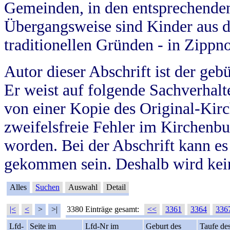
Gemeinden, in den entsprechende
Übergangsweise sind Kinder aus 
traditionellen Gründen - in Zippn
Autor dieser Abschrift ist der geb
Er weist auf folgende Sachverhalte
von einer Kopie des Original-Kirc
zweifelsfreie Fehler im Kirchenbuc
worden. Bei der Abschrift kann e
gekommen sein. Deshalb wird kein
Alles
Suchen
Auswahl
Detail
|<
<
>
>|
3380 Einträge gesamt:
<<
3361
3364
336
Lfd-
Seite im
Lfd-Nr im
Geburt des
Taufe de