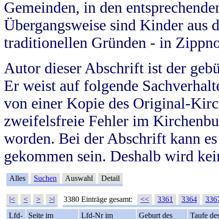
Gemeinden, in den entsprechende
Übergangsweise sind Kinder aus 
traditionellen Gründen - in Zippn
Autor dieser Abschrift ist der geb
Er weist auf folgende Sachverhalte
von einer Kopie des Original-Kirc
zweifelsfreie Fehler im Kirchenbuc
worden. Bei der Abschrift kann e
gekommen sein. Deshalb wird kein
Alles
Suchen
Auswahl
Detail
|<
<
>
>|
3380 Einträge gesamt:
<<
3361
3364
336
Lfd-
Seite im
Lfd-Nr im
Geburt des
Taufe de