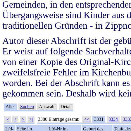
Gemeinden, in den entsprechende
Übergangsweise sind Kinder aus 
traditionellen Gründen - in Zippn
Autor dieser Abschrift ist der geb
Er weist auf folgende Sachverhalte
von einer Kopie des Original-Kirc
zweifelsfreie Fehler im Kirchenbuc
worden. Bei der Abschrift kann e
gekommen sein. Deshalb wird kein
Alles
Suchen
Auswahl
Detail
|<
<
>
>|
3380 Einträge gesamt:
<<
3331
3334
333
Lfd-
Seite im
Lfd-Nr im
Geburt des
Taufe de