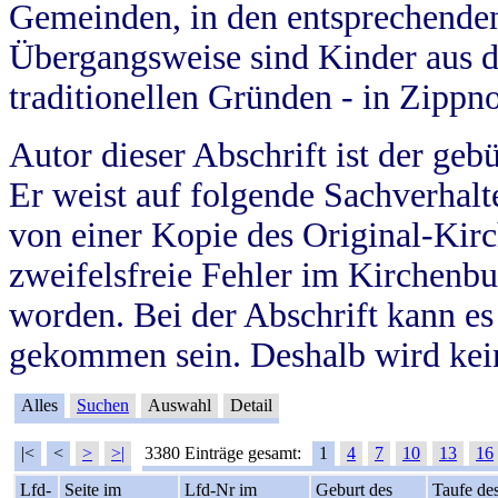
Gemeinden, in den entsprechende
Übergangsweise sind Kinder aus 
traditionellen Gründen - in Zippn
Autor dieser Abschrift ist der geb
Er weist auf folgende Sachverhalte
von einer Kopie des Original-Kirc
zweifelsfreie Fehler im Kirchenbuc
worden. Bei der Abschrift kann e
gekommen sein. Deshalb wird kein
Alles
Suchen
Auswahl
Detail
|<
<
>
>|
3380 Einträge gesamt:
1
4
7
10
13
16
Lfd-
Seite im
Lfd-Nr im
Geburt des
Taufe de