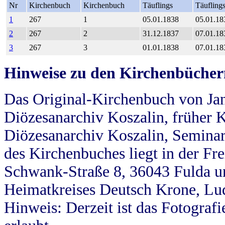
Nr
Kirchenbuch
Kirchenbuch
Täuflings
Täufling
1
267
1
05.01.1838
05.01.18
2
267
2
31.12.1837
07.01.18
3
267
3
01.01.1838
07.01.18
Hinweise zu den Kirchenbücher
Das Original-Kirchenbuch von Jan
Diözesanarchiv Koszalin, früher Kö
Diözesanarchiv Koszalin, Seminar
des Kirchenbuches liegt in der Fr
Schwank-Straße 8, 36043 Fulda u
Heimatkreises Deutsch Krone, Lu
Hinweis: Derzeit ist das Fotograf