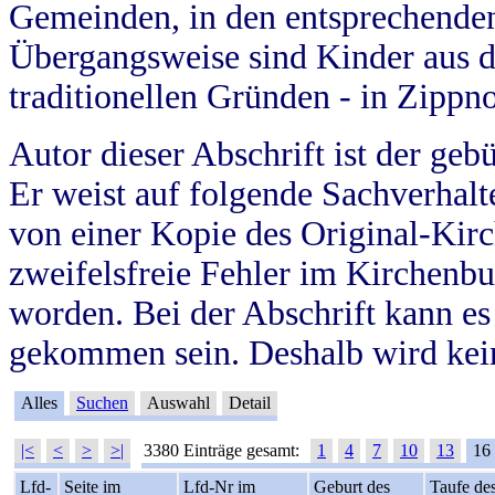
Gemeinden, in den entsprechende
Übergangsweise sind Kinder aus 
traditionellen Gründen - in Zippn
Autor dieser Abschrift ist der geb
Er weist auf folgende Sachverhalte
von einer Kopie des Original-Kirc
zweifelsfreie Fehler im Kirchenbuc
worden. Bei der Abschrift kann e
gekommen sein. Deshalb wird kein
Alles
Suchen
Auswahl
Detail
|<
<
>
>|
3380 Einträge gesamt:
1
4
7
10
13
16
Lfd-
Seite im
Lfd-Nr im
Geburt des
Taufe de