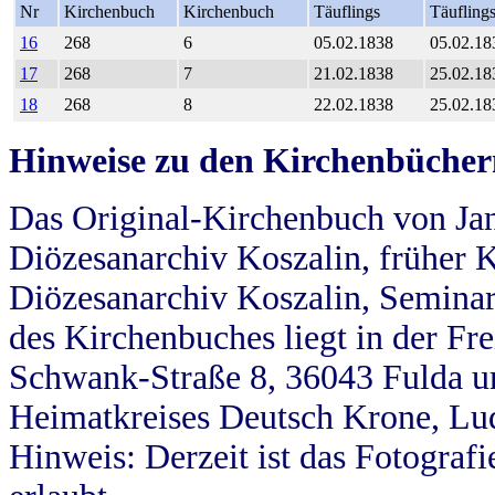
Nr
Kirchenbuch
Kirchenbuch
Täuflings
Täufling
16
268
6
05.02.1838
05.02.18
17
268
7
21.02.1838
25.02.18
18
268
8
22.02.1838
25.02.18
Hinweise zu den Kirchenbücher
Das Original-Kirchenbuch von Jan
Diözesanarchiv Koszalin, früher Kö
Diözesanarchiv Koszalin, Seminar
des Kirchenbuches liegt in der Fr
Schwank-Straße 8, 36043 Fulda u
Heimatkreises Deutsch Krone, Lu
Hinweis: Derzeit ist das Fotograf