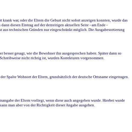
krank war, oder die Eltern die Geburt nicht sofort anzeigen konnten, wurde das
ann diesen Eintrag auf der derzeitigen aktuellen Seite - am Ende -
st aus technischen Gründen nur eingeschränkt möglich. Die Ausgabesortierung
r besser gesagt, wie die Bewohner ihn ausgesprochen haben. Später dann so
e Schreibweise nicht richtig ist, wurden Korrekturen vorgenommen.
r Spalte Wohnort der Eltern, grundsätzlich der deutsche Ortsname eingetragen.
rtsangabe der Eltern vorliegt, wenn diese auch angegeben wurde. Hierbei wurde
d kann man aber von der Richtigkeit dieser Angabe ausgehen.