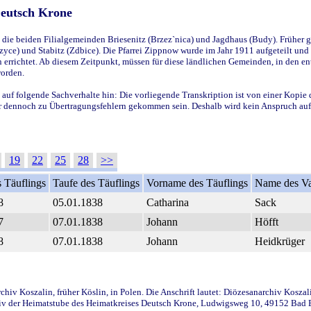
Deutsch Krone
ie beiden Filialgemeinden Briesenitz (Brzez`nica) und Jagdhaus (Budy). Früher g
yce) und Stabitz (Zdbice). Die Pfarrei Zippnow wurde im Jahr 1911 aufgeteilt und e
en errichtet. Ab diesem Zeitpunkt, müssen für diese ländlichen Gemeinden, in den
worden.
 auf folgende Sachverhalte hin: Die vorliegende Transkription ist von einer Kopie 
aber dennoch zu Übertragungsfehlern gekommen sein. Deshalb wird kein Anspruch auf 
19
22
25
28
>>
 Täuflings
Taufe des Täuflings
Vorname des Täuflings
Name des Va
8
05.01.1838
Catharina
Sack
7
07.01.1838
Johann
Höfft
8
07.01.1838
Johann
Heidkrüger
iv Koszalin, früher Köslin, in Polen. Die Anschrift lautet: Diözesanarchiv Koszal
v der Heimatstube des Heimatkreises Deutsch Krone, Ludwigsweg 10, 49152 Bad Ess