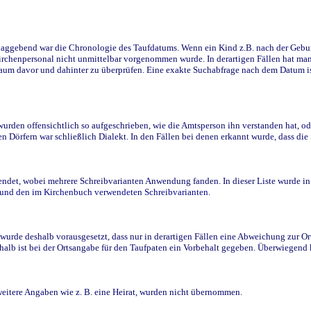
ggebend war die Chronologie des Taufdatums. Wenn ein Kind z.B. nach der Geburt 
rchenpersonal nicht unmittelbar vorgenommen wurde. In derartigen Fällen hat man d
raum davor und dahinter zu überprüfen. Eine exakte Suchabfrage nach dem Datum i
den offensichtlich so aufgeschrieben, wie die Amtsperson ihn verstanden hat, ode
n Dörfern war schließlich Dialekt. In den Fällen bei denen erkannt wurde, dass di
t, wobei mehrere Schreibvarianten Anwendung fanden. In dieser Liste wurde in de
n und den im Kirchenbuch verwendeten Schreibvarianten.
wurde deshalb vorausgesetzt, dass nur in derartigen Fällen eine Abweichung zur O
eshalb ist bei der Ortsangabe für den Taufpaten ein Vorbehalt gegeben. Überwiegen
weitere Angaben wie z. B. eine Heirat, wurden nicht übernommen.