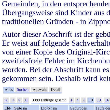
Gemeinden, in den entsprechende
Übergangsweise sind Kinder aus 
traditionellen Gründen - in Zippn
Autor dieser Abschrift ist der geb
Er weist auf folgende Sachverhalte
von einer Kopie des Original-Kirc
zweifelsfreie Fehler im Kirchenbuc
worden. Bei der Abschrift kann e
gekommen sein. Deshalb wird kein
Alles
Suchen
Auswahl
Detail
|<
<
>
>|
3380 Einträge gesamt:
1
4
7
10
13
16
Lfd-
Seite im
Lfd-Nr im
Geburt des
Taufe de