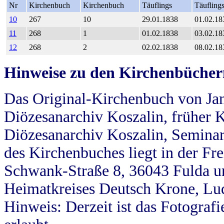
Nr
Kirchenbuch
Kirchenbuch
Täuflings
Täufling
10
267
10
29.01.1838
01.02.18
11
268
1
01.02.1838
03.02.18
12
268
2
02.02.1838
08.02.18
Hinweise zu den Kirchenbücher
Das Original-Kirchenbuch von Jan
Diözesanarchiv Koszalin, früher Kö
Diözesanarchiv Koszalin, Seminar
des Kirchenbuches liegt in der Fr
Schwank-Straße 8, 36043 Fulda u
Heimatkreises Deutsch Krone, Lu
Hinweis: Derzeit ist das Fotograf