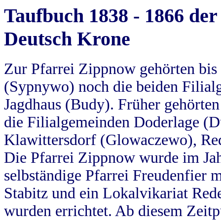
Taufbuch 1838 - 1866 der
Deutsch Krone
Zur Pfarrei Zippnow gehörten bi
(Sypnywo) noch die beiden Filial
Jagdhaus (Budy). Früher gehörten 
die Filialgemeinden Doderlage (D
Klawittersdorf (Glowaczewo), Red
Die Pfarrei Zippnow wurde im Jah
selbständige Pfarrei Freudenfier m
Stabitz und ein Lokalvikariat Red
wurden errichtet. Ab diesem Zeitp