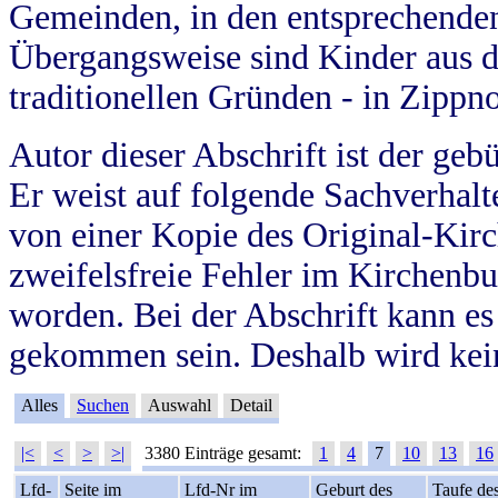
Gemeinden, in den entsprechende
Übergangsweise sind Kinder aus 
traditionellen Gründen - in Zippn
Autor dieser Abschrift ist der geb
Er weist auf folgende Sachverhalte
von einer Kopie des Original-Kirc
zweifelsfreie Fehler im Kirchenbuc
worden. Bei der Abschrift kann e
gekommen sein. Deshalb wird kein
Alles
Suchen
Auswahl
Detail
|<
<
>
>|
3380 Einträge gesamt:
1
4
7
10
13
16
Lfd-
Seite im
Lfd-Nr im
Geburt des
Taufe de