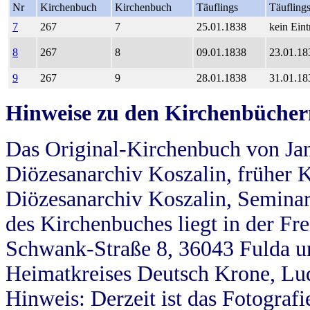
Nr
Kirchenbuch
Kirchenbuch
Täuflings
Täufling
7
267
7
25.01.1838
kein Eint
8
267
8
09.01.1838
23.01.18
9
267
9
28.01.1838
31.01.18
Hinweise zu den Kirchenbücher
Das Original-Kirchenbuch von Jan
Diözesanarchiv Koszalin, früher Kö
Diözesanarchiv Koszalin, Seminar
des Kirchenbuches liegt in der Fr
Schwank-Straße 8, 36043 Fulda u
Heimatkreises Deutsch Krone, Lu
Hinweis: Derzeit ist das Fotograf