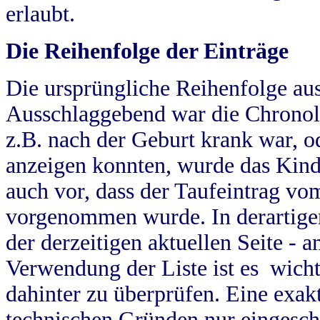
erlaubt.
Die Reihenfolge der Einträge
Die ursprüngliche Reihenfolge au
Ausschlaggebend war die Chronol
z.B. nach der Geburt krank war, od
anzeigen konnten, wurde das Kind
auch vor, dass der Taufeintrag vo
vorgenommen wurde. In derartigen
der derzeitigen aktuellen Seite -
Verwendung der Liste ist es wich
dahinter zu überprüfen. Eine exa
technischen Gründen nur eingesch