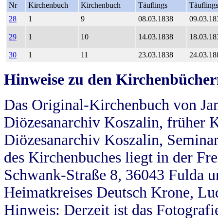
Nr
Kirchenbuch
Kirchenbuch
Täuflings
Täufling
28
1
9
08.03.1838
09.03.18
29
1
10
14.03.1838
18.03.18
30
1
11
23.03.1838
24.03.18
Hinweise zu den Kirchenbücher
Das Original-Kirchenbuch von Jan
Diözesanarchiv Koszalin, früher Kö
Diözesanarchiv Koszalin, Seminar
des Kirchenbuches liegt in der Fr
Schwank-Straße 8, 36043 Fulda u
Heimatkreises Deutsch Krone, Lu
Hinweis: Derzeit ist das Fotograf