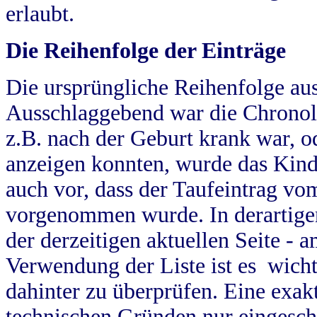
erlaubt.
Die Reihenfolge der Einträge
Die ursprüngliche Reihenfolge au
Ausschlaggebend war die Chronol
z.B. nach der Geburt krank war, od
anzeigen konnten, wurde das Kind
auch vor, dass der Taufeintrag vo
vorgenommen wurde. In derartigen
der derzeitigen aktuellen Seite -
Verwendung der Liste ist es wich
dahinter zu überprüfen. Eine exa
technischen Gründen nur eingesch