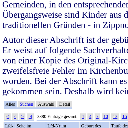
Gemeinden, in den entsprechende
Übergangsweise sind Kinder aus 
traditionellen Gründen - in Zippn
Autor dieser Abschrift ist der geb
Er weist auf folgende Sachverhalte
von einer Kopie des Original-Kirc
zweifelsfreie Fehler im Kirchenbuc
worden. Bei der Abschrift kann e
gekommen sein. Deshalb wird kein
Alles
Suchen
Auswahl
Detail
|<
<
>
>|
3380 Einträge gesamt:
1
4
7
10
13
16
Lfd-
Seite im
Lfd-Nr im
Geburt des
Taufe de