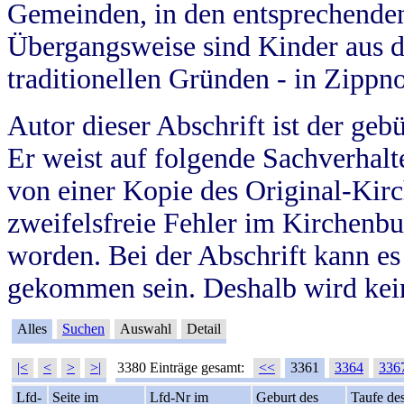
Gemeinden, in den entsprechende
Übergangsweise sind Kinder aus 
traditionellen Gründen - in Zippn
Autor dieser Abschrift ist der geb
Er weist auf folgende Sachverhalte
von einer Kopie des Original-Kirc
zweifelsfreie Fehler im Kirchenbuc
worden. Bei der Abschrift kann e
gekommen sein. Deshalb wird kein
Alles
Suchen
Auswahl
Detail
|<
<
>
>|
3380 Einträge gesamt:
<<
3361
3364
336
Lfd-
Seite im
Lfd-Nr im
Geburt des
Taufe de