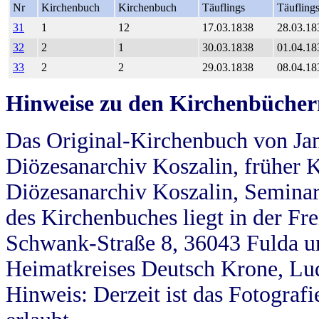
Nr
Kirchenbuch
Kirchenbuch
Täuflings
Täufling
31
1
12
17.03.1838
28.03.18
32
2
1
30.03.1838
01.04.18
33
2
2
29.03.1838
08.04.18
Hinweise zu den Kirchenbücher
Das Original-Kirchenbuch von Jan
Diözesanarchiv Koszalin, früher Kö
Diözesanarchiv Koszalin, Seminar
des Kirchenbuches liegt in der Fr
Schwank-Straße 8, 36043 Fulda u
Heimatkreises Deutsch Krone, Lu
Hinweis: Derzeit ist das Fotograf