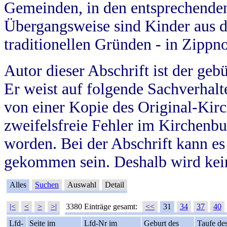
Gemeinden, in den entsprechende
Übergangsweise sind Kinder aus 
traditionellen Gründen - in Zippn
Autor dieser Abschrift ist der geb
Er weist auf folgende Sachverhalte
von einer Kopie des Original-Kirc
zweifelsfreie Fehler im Kirchenbuc
worden. Bei der Abschrift kann e
gekommen sein. Deshalb wird kein
Alles
Suchen
Auswahl
Detail
|<
<
>
>|
3380 Einträge gesamt:
<<
31
34
37
40
Lfd-
Seite im
Lfd-Nr im
Geburt des
Taufe de