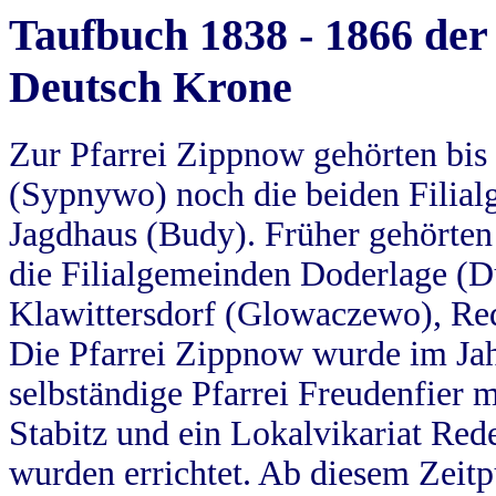
Taufbuch 1838 - 1866 der
Deutsch Krone
Zur Pfarrei Zippnow gehörten bi
(Sypnywo) noch die beiden Filial
Jagdhaus (Budy). Früher gehörten 
die Filialgemeinden Doderlage (D
Klawittersdorf (Glowaczewo), Red
Die Pfarrei Zippnow wurde im Jah
selbständige Pfarrei Freudenfier m
Stabitz und ein Lokalvikariat Red
wurden errichtet. Ab diesem Zeitp