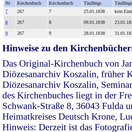
Nr
Kirchenbuch
Kirchenbuch
Täuflings
Täufling
7
267
7
25.01.1838
kein Eint
8
267
8
09.01.1838
23.01.18
9
267
9
28.01.1838
31.01.18
Hinweise zu den Kirchenbücher
Das Original-Kirchenbuch von Jan
Diözesanarchiv Koszalin, früher Kö
Diözesanarchiv Koszalin, Seminar
des Kirchenbuches liegt in der Fr
Schwank-Straße 8, 36043 Fulda u
Heimatkreises Deutsch Krone, Lu
Hinweis: Derzeit ist das Fotograf