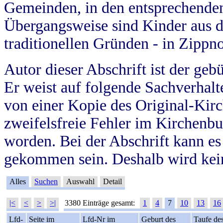
Gemeinden, in den entsprechende
Übergangsweise sind Kinder aus 
traditionellen Gründen - in Zippn
Autor dieser Abschrift ist der geb
Er weist auf folgende Sachverhalte
von einer Kopie des Original-Kirc
zweifelsfreie Fehler im Kirchenbuc
worden. Bei der Abschrift kann e
gekommen sein. Deshalb wird kein
Alles
Suchen
Auswahl
Detail
|<
<
>
>|
3380 Einträge gesamt:
1
4
7
10
13
16
Lfd-
Seite im
Lfd-Nr im
Geburt des
Taufe de