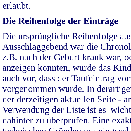
erlaubt.
Die Reihenfolge der Einträge
Die ursprüngliche Reihenfolge au
Ausschlaggebend war die Chronol
z.B. nach der Geburt krank war, od
anzeigen konnten, wurde das Kind
auch vor, dass der Taufeintrag vo
vorgenommen wurde. In derartigen
der derzeitigen aktuellen Seite -
Verwendung der Liste ist es wich
dahinter zu überprüfen. Eine exa
technischen Gründen nur eingesch