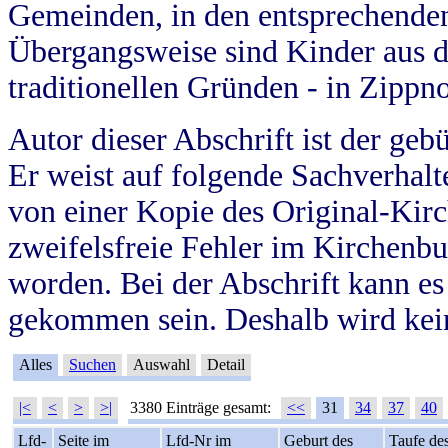
Gemeinden, in den entsprechende
Übergangsweise sind Kinder aus 
traditionellen Gründen - in Zippn
Autor dieser Abschrift ist der geb
Er weist auf folgende Sachverhalte
von einer Kopie des Original-Kirc
zweifelsfreie Fehler im Kirchenbuc
worden. Bei der Abschrift kann e
gekommen sein. Deshalb wird kein
Alles
Suchen
Auswahl
Detail
|<
<
>
>|
3380 Einträge gesamt:
<<
31
34
37
40
Lfd-
Seite im
Lfd-Nr im
Geburt des
Taufe de