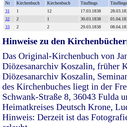
Nr
Kirchenbuch
Kirchenbuch
Täuflings
Täufling
31
1
12
17.03.1838
28.03.18
32
2
1
30.03.1838
01.04.18
33
2
2
29.03.1838
08.04.18
Hinweise zu den Kirchenbücher
Das Original-Kirchenbuch von Jan
Diözesanarchiv Koszalin, früher Kö
Diözesanarchiv Koszalin, Seminar
des Kirchenbuches liegt in der Fr
Schwank-Straße 8, 36043 Fulda u
Heimatkreises Deutsch Krone, Lu
Hinweis: Derzeit ist das Fotograf