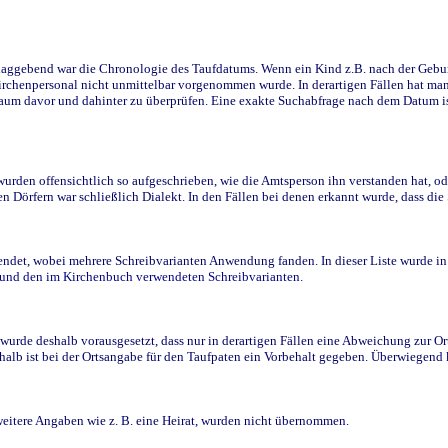
ggebend war die Chronologie des Taufdatums. Wenn ein Kind z.B. nach der Geburt 
rchenpersonal nicht unmittelbar vorgenommen wurde. In derartigen Fällen hat man d
raum davor und dahinter zu überprüfen. Eine exakte Suchabfrage nach dem Datum i
den offensichtlich so aufgeschrieben, wie die Amtsperson ihn verstanden hat, ode
n Dörfern war schließlich Dialekt. In den Fällen bei denen erkannt wurde, dass di
t, wobei mehrere Schreibvarianten Anwendung fanden. In dieser Liste wurde in de
n und den im Kirchenbuch verwendeten Schreibvarianten.
wurde deshalb vorausgesetzt, dass nur in derartigen Fällen eine Abweichung zur O
eshalb ist bei der Ortsangabe für den Taufpaten ein Vorbehalt gegeben. Überwiegen
weitere Angaben wie z. B. eine Heirat, wurden nicht übernommen.