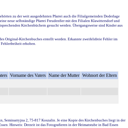
ehörten zu der weit ausgedehnten Pfarrei auch die Filialgemeinden Doderlage
ine neue selbständige Pfarrei Freudenfier mit den Filialen Klawittersdorf und
 entsprechenden Kirchenbüchern gesucht werden. Übergangsweise sind Kinder aus
des Original-Kirchenbuches erstellt worden. Erkannte zweifelsfreie Fehler im
Fehlerfreiheit erhoben.
ters
Vorname des Vaters
Name der Mutter
Wohnort der Eltern
in, Seminarryjna 2, 75-817 Koszalin. Je eine Kopie des Kirchenbuches liegt in der
en. Hinweis: Derzeit ist das Fotografieren in der Heimatstube in Bad Essen