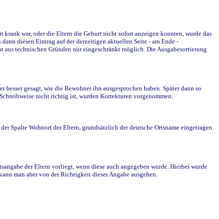
krank war, oder die Eltern die Geburt nicht sofort anzeigen konnten, wurde das
ann diesen Eintrag auf der derzeitigen aktuellen Seite - am Ende -
st aus technischen Gründen nur eingeschränkt möglich. Die Ausgabesortierung
r besser gesagt, wie die Bewohner ihn ausgesprochen haben. Später dann so
e Schreibweise nicht richtig ist, wurden Korrekturen vorgenommen.
r Spalte Wohnort der Eltern, grundsätzlich der deutsche Ortsname eingetragen.
rtsangabe der Eltern vorliegt, wenn diese auch angegeben wurde. Hierbei wurde
d kann man aber von der Richtigkeit dieser Angabe ausgehen.