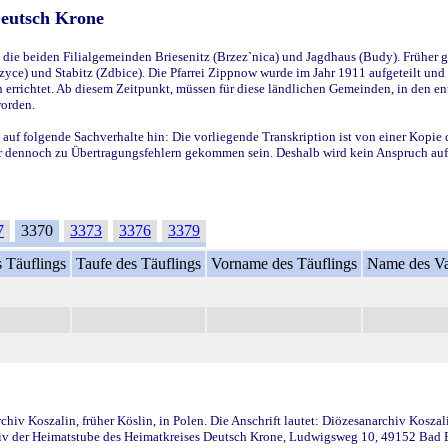
Deutsch Krone
ie beiden Filialgemeinden Briesenitz (Brzez`nica) und Jagdhaus (Budy). Früher g
yce) und Stabitz (Zdbice). Die Pfarrei Zippnow wurde im Jahr 1911 aufgeteilt und e
en errichtet. Ab diesem Zeitpunkt, müssen für diese ländlichen Gemeinden, in den
worden.
 auf folgende Sachverhalte hin: Die vorliegende Transkription ist von einer Kopie 
aber dennoch zu Übertragungsfehlern gekommen sein. Deshalb wird kein Anspruch auf 
7
3370
3373
3376
3379
 Täuflings
Taufe des Täuflings
Vorname des Täuflings
Name des Va
iv Koszalin, früher Köslin, in Polen. Die Anschrift lautet: Diözesanarchiv Koszal
v der Heimatstube des Heimatkreises Deutsch Krone, Ludwigsweg 10, 49152 Bad Ess