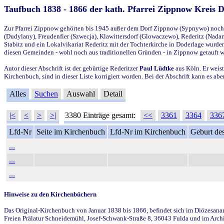
Taufbuch 1838 - 1866 der kath. Pfarrei Zippnow Kreis 
Zur Pfarrei Zippnow gehörten bis 1945 außer dem Dorf Zippnow (Sypnywo) noch d
(Dudylany), Freudenfier (Szwecja), Klawittersdorf (Glowaczewo), Rederitz (Nadarz
Stabitz und ein Lokalvikariat Rederitz mit der Tochterkirche in Doderlage wurd
diesen Gemeinden - wohl noch aus traditionellen Gründen - in Zippnow getauft 
Autor dieser Abschrift ist der gebürtige Rederitzer
Paul Lüdtke
aus Köln. Er weist
Kirchenbuch, sind in dieser Liste korrigiert worden. Bei der Abschrift kann es 
Alles
Suchen
Auswahl
Detail
|<
<
>
>|
3380 Einträge gesamt:
<<
3361
3364
336
Lfd-Nr
Seite im Kirchenbuch
Lfd-Nr im Kirchenbuch
Geburt des
...
...
...
Hinweise zu den Kirchenbüchern
Das Original-Kirchenbuch von Januar 1838 bis 1866, befindet sich im Diözesanarch
Freien Prälatur Schneidemühl, Josef-Schwank-Straße 8, 36043 Fulda und im Archi